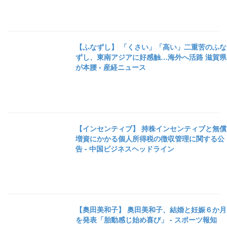
【ふなずし】 「くさい」「高い」二重苦のふな
ずし、東南アジアに好感触…海外へ活路 滋賀県
が本腰 - 産経ニュース
【インセンティブ】 持株インセンティブと無償
増資にかかる個人所得税の徴収管理に関する公
告 - 中国ビジネスヘッドライン
【奥田美和子】 奥田美和子、結婚と妊娠６か月
を発表「胎動感じ始め喜び」 - スポーツ報知