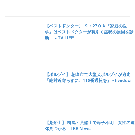
【ベストドクター】 ９・27ＯＡ『家庭の医
学』はベストドクターが長引く症状の原因を診
断 ... - TV LIFE
【ボルゾイ】 朝倉市で大型犬ボルゾイが逃走
「絶対近寄らずに、110番通報を」 - livedoor
【荒船山】 群馬・荒船山で母子不明、女性の遺
体見つかる - TBS News