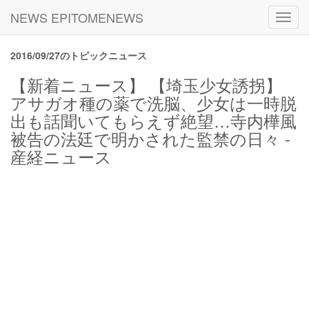
NEWS EPITOMENEWS
Toggl
navig
2016/09/27のトピックニュース
【新着ニュース】 【埼玉少女誘拐】
アサガオ種の薬で洗脳、少女は一時脱
出も話聞いてもらえず絶望…寺内樺風
被告の法廷で明かされた監禁の日々 -
産経ニュース