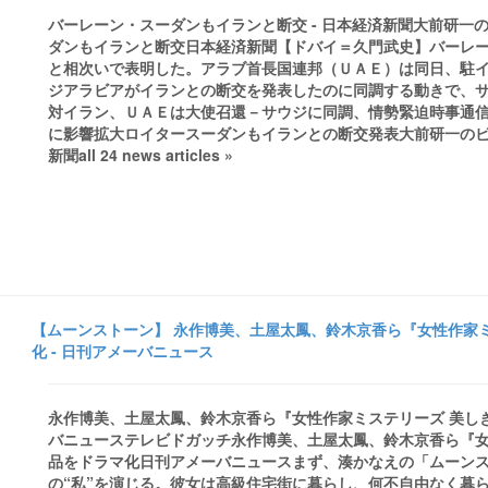
バーレーン・スーダンもイランと断交 - 日本経済新聞大前研一の
ダンもイランと断交日本経済新聞【ドバイ＝久門武史】バーレ
と相次いで表明した。アラブ首長国連邦（ＵＡＥ）は同日、駐
ジアラビアがイランとの断交を発表したのに同調する動きで、サウ
対イラン、ＵＡＥは大使召還－サウジに同調、情勢緊迫時事通信
に影響拡大ロイタースーダンもイランとの断交発表大前研一のビジ
新聞all 24 news articles »
【ムーンストーン】 永作博美、土屋太鳳、鈴木京香ら『女性作家
化 - 日刊アメーバニュース
永作博美、土屋太鳳、鈴木京香ら『女性作家ミステリーズ 美しき
バニューステレビドガッチ永作博美、土屋太鳳、鈴木京香ら『女
品をドラマ化日刊アメーバニュースまず、湊かなえの「ムーン
の“私”を演じる。彼女は高級住宅街に暮らし、何不自由なく暮