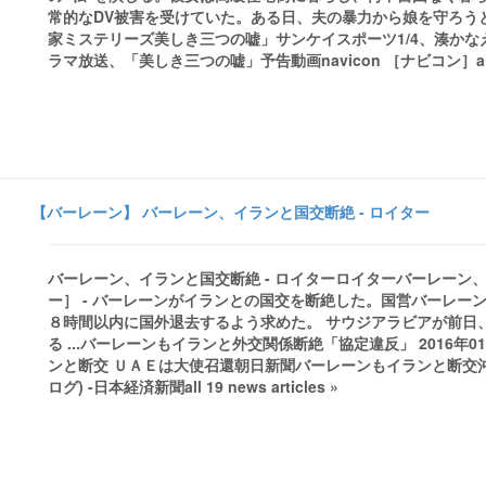
常的なDV被害を受けていた。ある日、夫の暴力から娘を守ろうと
家ミステリーズ美しき三つの嘘」サンケイスポーツ1/4、湊か
ラマ放送、「美しき三つの嘘」予告動画navicon ［ナビコン］all 4 ne
【バーレーン】 バーレーン、イランと国交断絶 - ロイター
バーレーン、イランと国交断絶 - ロイターロイターバーレーン、イ
ー］ - バーレーンがイランとの国交を断絶した。国営バーレ
８時間以内に国外退去するよう求めた。 サウジアラビアが前日
る ...バーレーンもイランと外交関係断絶「協定違反」 2016年
ンと断交 ＵＡＥは大使召還朝日新聞バーレーンもイランと断交
ログ) -日本経済新聞all 19 news articles »