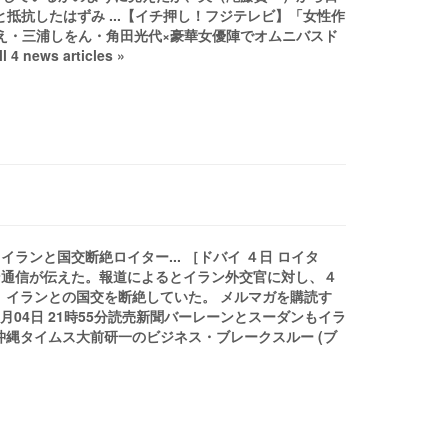
抵抗したはずみ ...【イチ押し！フジテレビ】「女性作
なえ・三浦しをん・角田光代×豪華女優陣でオムニバスド
ws articles »
ランと国交断絶ロイター... ［ドバイ ４日 ロイタ
ーン通信が伝えた。報道によるとイラン外交官に対し、４
、イランとの国交を断絶していた。 メルマガを購読す
01月04日 21時55分読売新聞バーレーンとスーダンもイラ
沖縄タイムス大前研一のビジネス・ブレークスルー (ブ