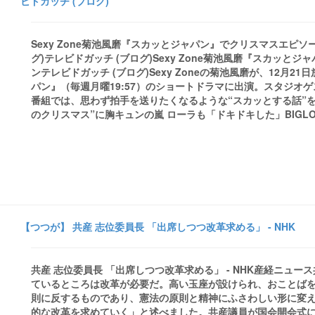
ビドガッチ (ブログ)
Sexy Zone菊池風磨『スカッとジャパン』でクリスマスエピソ
グ)テレビドガッチ (ブログ)Sexy Zone菊池風磨『スカッ
ンテレビドガッチ (ブログ)Sexy Zoneの菊池風磨が、12月
パン』（毎週月曜19:57）のショートドラマに出演。スタジオ
番組では、思わず拍手を送りたくなるような“スカッとする話”を、個性
のクリスマス”に胸キュンの嵐 ローラも「ドキドキした」BIGLOBEニュース
【つつが】 共産 志位委員長 「出席しつつ改革求める」 - NHK
共産 志位委員長 「出席しつつ改革求める」 - NHK産経ニュース
ているところは改革が必要だ。高い玉座が設けられ、おことば
則に反するものであり、憲法の原則と精神にふさわしい形に変
的な改革を求めていく」と述べました。共産議員が国会開会式に