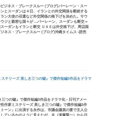
ビジネス・ブレークスルー (ブログ)バーレーン・スー
ーンとスーダンは４日、イランとの外交関係を断絶する
イラン大使の召還など外交関係の格下げを決めた。サウ
ジと親密な国々が ...バーレーン、スーダンも断交＝
スーダンもイランと断交 ＵＡＥは外交格下げ、周辺国
ネス・ブレークスルー (ブログ)沖縄タイムス -読売
ミステリーズ 美しき三つの嘘』で傑作短編3作品をドラマ
三つの嘘』で傑作短編3作品をドラマ化 - 日刊アメー
性作家ミステリーズ 美しき三つの嘘』で傑作短編3作
ストーン」に出演する永作は、市議会議員の妻で主人公
らしているかのように見えたが、夫（滝藤賢一）から日