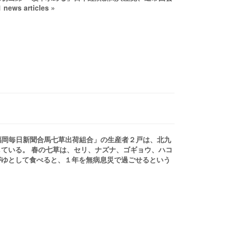
s articles »
 ／福岡毎日新聞合馬七草出荷組合」の生産者２戸は、北九
ている。 春の七草は、セリ、ナズナ、ゴギョウ、ハコ
がゆとして食べると、１年を無病息災で過ごせるという