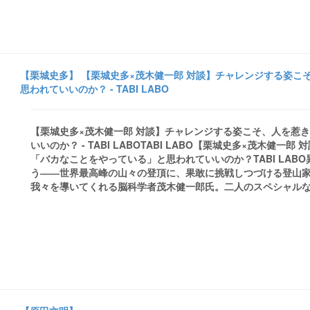
【栗城史多】 【栗城史多×茂木健一郎 対談】チャレンジする姿こ
思われていいのか？ - TABI LABO
【栗城史多×茂木健一郎 対談】チャレンジする姿こそ、人を惹
いいのか？ - TABI LABOTABI LABO【栗城史多×茂木健
「バカなことをやっている」と思われていいのか？TABI LA
う――世界最高峰の山々の登頂に、果敢に挑戦しつづける登山
我々を導いてくれる脳科学者茂木健一郎氏。二人のスペシャルな対