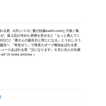
mあばれる君、6月にパパに 妻が妊娠asahi.comと力強く報
たが、坂上忍が冷めた表情を見せると「もっと喜んでく
、23日だと「奥さんの誕生日と同じになる」とうれしそう
第１子誕生へ 「有吉ゼミ」で発表スポーツ報知あばれる君、
ビニュースあばれる君「父になります」６月に夫人が出産
 news articles »
聞