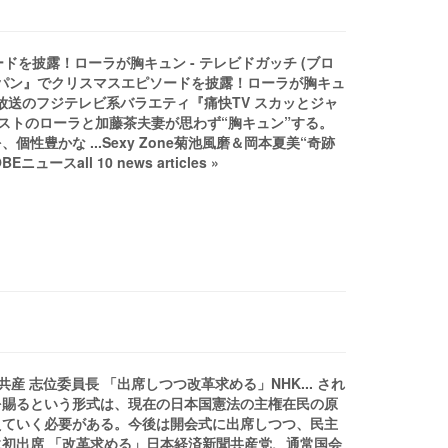
ードを披露！ローラが胸キュン - テレビドガッチ (ブロ
とジャパン』でクリスマスエピソードを披露！ローラが胸キュ
21日放送のフジテレビ系バラエティ『痛快TV スカッとジャ
ゲストのローラと加藤茶夫妻が思わず“胸キュン”する。
豊かな ...Sexy Zone菊池風磨＆岡本夏美“奇跡
all 10 news articles »
共産 志位委員長 「出席しつつ改革求める」NHK... され
を賜るという形式は、現在の日本国憲法の主権在民の原
えていく必要がある。今後は開会式に出席しつつ、民主
初出席 「改革求める」日本経済新聞共産党、通常国会