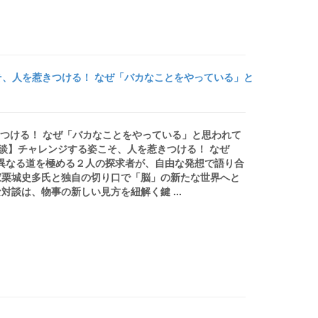
そ、人を惹きつける！ なぜ「バカなことをやっている」と
きつける！ なぜ「バカなことをやっている」と思われて
一郎 対談】チャレンジする姿こそ、人を惹きつける！ なぜ
BO異なる道を極める２人の探求者が、自由な発想で語り合
家栗城史多氏と独自の切り口で「脳」の新たな世界へと
談は、物事の新しい見方を紐解く鍵 ...