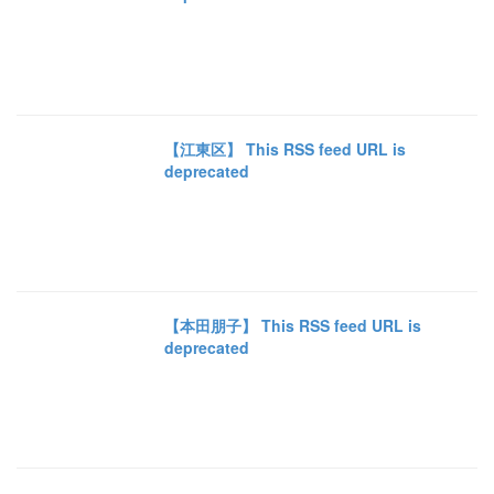
【江東区】 This RSS feed URL is
deprecated
【本田朋子】 This RSS feed URL is
deprecated