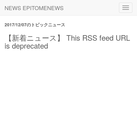
NEWS EPITOMENEWS
Toggl
navig
2017/12/07のトピックニュース
【新着ニュース】 This RSS feed URL
is deprecated