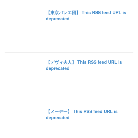
【東京バレエ団】 This RSS feed URL is
deprecated
【デヴィ夫人】 This RSS feed URL is
deprecated
【メーデー】 This RSS feed URL is
deprecated