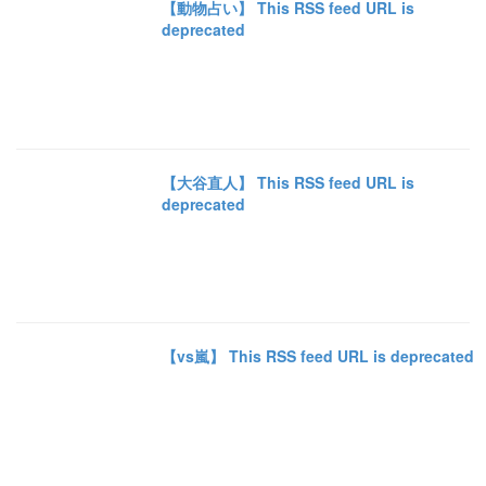
【動物占い】 This RSS feed URL is
deprecated
【大谷直人】 This RSS feed URL is
deprecated
【vs嵐】 This RSS feed URL is deprecated