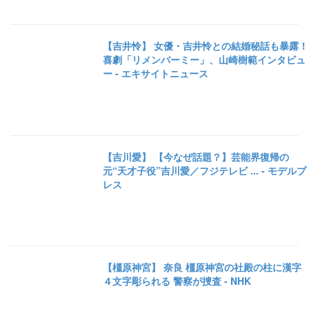
【吉井怜】 女優・吉井怜との結婚秘話も暴露！
喜劇「リメンバーミー」、山崎樹範インタビュ
ー - エキサイトニュース
【吉川愛】 【今なぜ話題？】芸能界復帰の
元“天才子役”吉川愛／フジテレビ ... - モデルプ
レス
【橿原神宮】 奈良 橿原神宮の社殿の柱に漢字
４文字彫られる 警察が捜査 - NHK