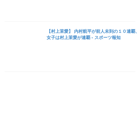
【村上茉愛】 内村航平が前人未到の１０連覇、
女子は村上茉愛が連覇 - スポーツ報知