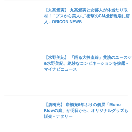
【丸高愛実】 丸高愛実と女芸人が体当たり取
材！ “ブスから美人に”衝撃のCM撮影現場に潜
入 - ORICON NEWS
【水野美紀】 『踊る大捜査線』共演のユースケ
&水野美紀、絶妙なコンビネーションを披露 -
マイナビニュース
【唐橋充】 唐橋充5年ぶりの個展「Mono
Klowの庭」が明日から、オリジナルグッズも
販売 - ナタリー