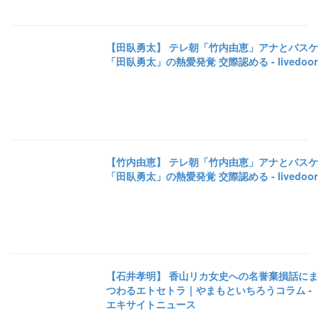
【田臥勇太】 テレ朝「竹内由恵」アナとバスケ
「田臥勇太」の熱愛発覚 交際認める - livedoor
【竹内由恵】 テレ朝「竹内由恵」アナとバスケ
「田臥勇太」の熱愛発覚 交際認める - livedoor
【石井孝明】 香山リカ女史への名誉棄損話にま
つわるエトセトラ｜やまもといちろうコラム -
エキサイトニュース