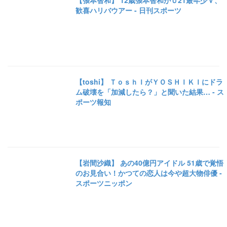
【張本智和】 12歳張本智和がＵ21最年少Ｖ、
歓喜ハリバウアー - 日刊スポーツ
【toshi】 ＴｏｓｈＩがＹＯＳＨＩＫＩにドラ
ム破壊を「加減したら？」と聞いた結果… - ス
ポーツ報知
【岩間沙織】 あの40億円アイドル 51歳で覚悟
のお見合い！かつての恋人は今や超大物俳優 -
スポーツニッポン