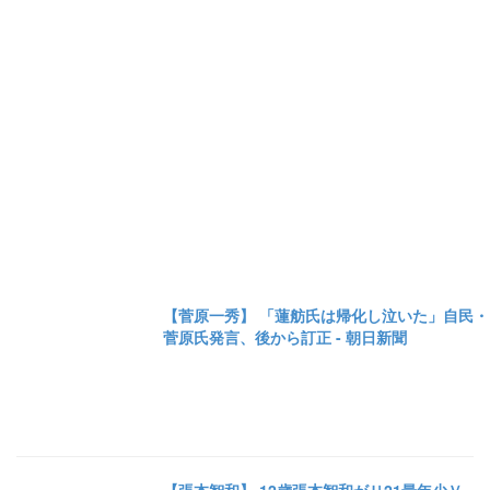
【菅原一秀】 「蓮舫氏は帰化し泣いた」自民・
菅原氏発言、後から訂正 - 朝日新聞