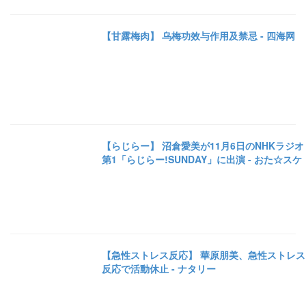
【甘露梅肉】 乌梅功效与作用及禁忌 - 四海网
【らじらー】 沼倉愛美が11月6日のNHKラジオ
第1「らじらー!SUNDAY」に出演 - おた☆スケ
【急性ストレス反応】 華原朋美、急性ストレス
反応で活動休止 - ナタリー