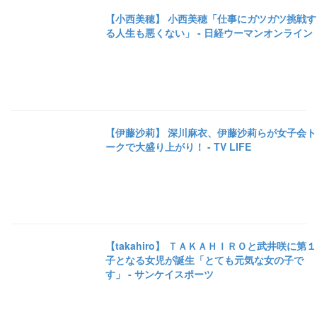
【小西美穂】 小西美穂「仕事にガツガツ挑戦す
る人生も悪くない」 - 日経ウーマンオンライン
【伊藤沙莉】 深川麻衣、伊藤沙莉らが女子会ト
ークで大盛り上がり！ - TV LIFE
【takahiro】 ＴＡＫＡＨＩＲＯと武井咲に第１
子となる女児が誕生「とても元気な女の子で
す」 - サンケイスポーツ