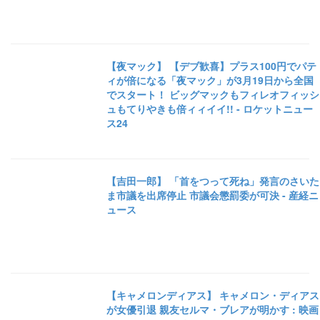
【夜マック】 【デブ歓喜】プラス100円でパテ
ィが倍になる「夜マック」が3月19日から全国
でスタート！ ビッグマックもフィレオフィッシ
ュもてりやきも倍ィィイイ!! - ロケットニュー
ス24
【吉田一郎】 「首をつって死ね」発言のさいた
ま市議を出席停止 市議会懲罰委が可決 - 産経ニ
ュース
【キャメロンディアス】 キャメロン・ディアス
が女優引退 親友セルマ・ブレアが明かす : 映画