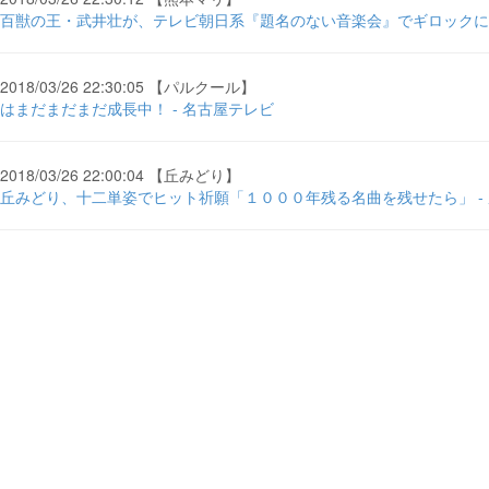
百獣の王・武井壮が、テレビ朝日系『題名のない音楽会』でギロックに挑戦！ 熊本マ
2018/03/26 22:30:05 【パルクール】
はまだまだまだ成長中！ - 名古屋テレビ
2018/03/26 22:00:04 【丘みどり】
丘みどり、十二単姿でヒット祈願「１０００年残る名曲を残せたら」 -