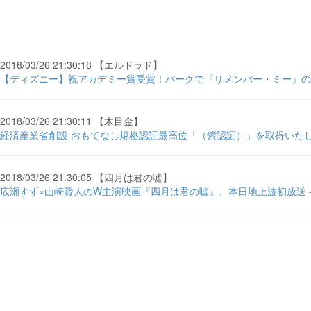
2018/03/26 21:30:18 【エルドラド】
【ディズニー】祝アカデミー賞受賞！パークで『リメンバー・ミー』の世界を体験 
2018/03/26 21:30:11 【木目金】
経済産業省創設 おもてなし規格認証最高位「（紫認証）」を取得いたしま
2018/03/26 21:30:05 【四月は君の嘘】
広瀬すず×山崎賢人のW主演映画『四月は君の嘘』、本日地上波初放送 - C