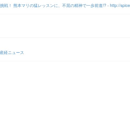
リの猛レッスンに、不屈の精神で一歩前進!? - http://spice.epl
 産経ニュース