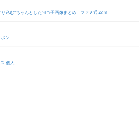
む“ちゃんとした”6つ子画像まとめ - ファミ通.com
ッポン
ス 個人