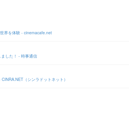
- cinemacafe.net
した！ - 時事通信
INRA.NET（シンラドットネット）