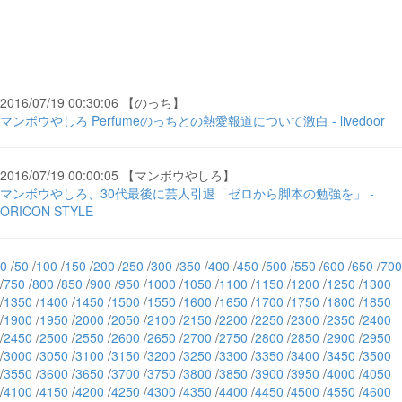
2016/07/19 00:30:06 【のっち】
マンボウやしろ Perfumeのっちとの熱愛報道について激白 - livedoor
2016/07/19 00:00:05 【マンボウやしろ】
マンボウやしろ、30代最後に芸人引退「ゼロから脚本の勉強を」 -
ORICON STYLE
0
/
50
/
100
/
150
/
200
/
250
/
300
/
350
/
400
/
450
/
500
/
550
/
600
/
650
/
700
/
750
/
800
/
850
/
900
/
950
/
1000
/
1050
/
1100
/
1150
/
1200
/
1250
/
1300
/
1350
/
1400
/
1450
/
1500
/
1550
/
1600
/
1650
/
1700
/
1750
/
1800
/
1850
/
1900
/
1950
/
2000
/
2050
/
2100
/
2150
/
2200
/
2250
/
2300
/
2350
/
2400
/
2450
/
2500
/
2550
/
2600
/
2650
/
2700
/
2750
/
2800
/
2850
/
2900
/
2950
/
3000
/
3050
/
3100
/
3150
/
3200
/
3250
/
3300
/
3350
/
3400
/
3450
/
3500
/
3550
/
3600
/
3650
/
3700
/
3750
/
3800
/
3850
/
3900
/
3950
/
4000
/
4050
/
4100
/
4150
/
4200
/
4250
/
4300
/
4350
/
4400
/
4450
/
4500
/
4550
/
4600