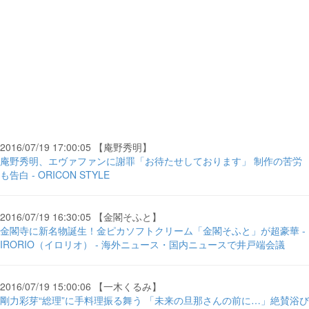
2016/07/19 17:00:05 【庵野秀明】
庵野秀明、エヴァファンに謝罪「お待たせしております」 制作の苦労
も告白 - ORICON STYLE
2016/07/19 16:30:05 【金閣そふと】
金閣寺に新名物誕生！金ピカソフトクリーム「金閣そふと」が超豪華 -
IRORIO（イロリオ） - 海外ニュース・国内ニュースで井戸端会議
2016/07/19 15:00:06 【一木くるみ】
剛力彩芽“総理”に手料理振る舞う 「未来の旦那さんの前に…」絶賛浴び