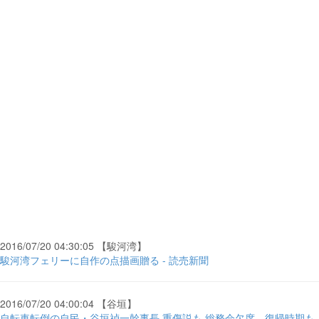
2016/07/20 04:30:05 【駿河湾】
駿河湾フェリーに自作の点描画贈る - 読売新聞
2016/07/20 04:00:04 【谷垣】
自転車転倒の自民・谷垣禎一幹事長 重傷説も 総務会欠席、復帰時期も