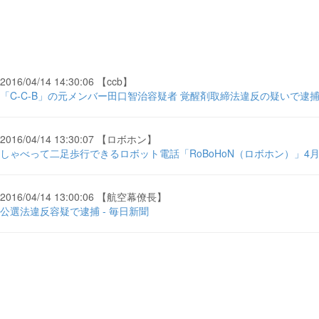
2016/04/14 14:30:06 【ccb】
「C-C-B」の元メンバー田口智治容疑者 覚醒剤取締法違反の疑いで逮捕 - li
2016/04/14 13:30:07 【ロボホン】
しゃべって二足歩行できるロボット電話「RoBoHoN（ロボホン）」4月14日
2016/04/14 13:00:06 【航空幕僚長】
公選法違反容疑で逮捕 - 毎日新聞