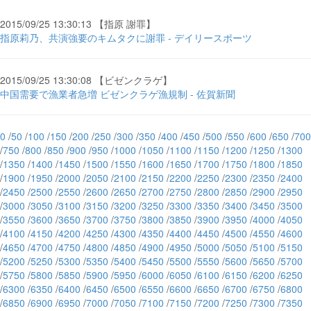
2015/09/25 13:30:13 【指原 謝罪】
指原莉乃、共演強要のキムタクに謝罪 - デイリースポーツ
2015/09/25 13:30:08 【ビゼンクラゲ】
中国需要で漁業者急増 ビゼンクラゲ漁規制 - 佐賀新聞
0
/
50
/
100
/
150
/
200
/
250
/
300
/
350
/
400
/
450
/
500
/
550
/
600
/
650
/
700
/
750
/
800
/
850
/
900
/
950
/
1000
/
1050
/
1100
/
1150
/
1200
/
1250
/
1300
/
1350
/
1400
/
1450
/
1500
/
1550
/
1600
/
1650
/
1700
/
1750
/
1800
/
1850
/
1900
/
1950
/
2000
/
2050
/
2100
/
2150
/
2200
/
2250
/
2300
/
2350
/
2400
/
2450
/
2500
/
2550
/
2600
/
2650
/
2700
/
2750
/
2800
/
2850
/
2900
/
2950
/
3000
/
3050
/
3100
/
3150
/
3200
/
3250
/
3300
/
3350
/
3400
/
3450
/
3500
/
3550
/
3600
/
3650
/
3700
/
3750
/
3800
/
3850
/
3900
/
3950
/
4000
/
4050
/
4100
/
4150
/
4200
/
4250
/
4300
/
4350
/
4400
/
4450
/
4500
/
4550
/
4600
/
4650
/
4700
/
4750
/
4800
/
4850
/
4900
/
4950
/
5000
/
5050
/
5100
/
5150
/
5200
/
5250
/
5300
/
5350
/
5400
/
5450
/
5500
/
5550
/
5600
/
5650
/
5700
/
5750
/
5800
/
5850
/
5900
/
5950
/
6000
/
6050
/
6100
/
6150
/
6200
/
6250
/
6300
/
6350
/
6400
/
6450
/
6500
/
6550
/
6600
/
6650
/
6700
/
6750
/
6800
/
6850
/
6900
/
6950
/
7000
/
7050
/
7100
/
7150
/
7200
/
7250
/
7300
/
7350