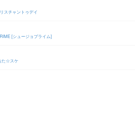
クリスチャントゥデイ
IME [シュージョプライム]
おた☆スケ