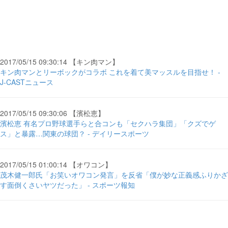
2017/05/15 09:30:14 【キン肉マン】
キン肉マンとリーボックがコラボ これを着て美マッスルを目指せ！ -
J-CASTニュース
2017/05/15 09:30:06 【濱松恵】
濱松恵 有名プロ野球選手らと合コンも「セクハラ集団」「クズでゲ
ス」と暴露…関東の球団？ - デイリースポーツ
2017/05/15 01:00:14 【オワコン】
茂木健一郎氏「お笑いオワコン発言」を反省「僕が妙な正義感ふりかざ
す面倒くさいヤツだった」 - スポーツ報知