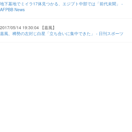
地下墓地でミイラ17体見つかる、エジプト中部では「前代未聞」 -
AFPBB News
2017/05/14 19:30:04 【嘉風】
嘉風、稀勢の左封じ白星「立ち合いに集中できた」 - 日刊スポーツ