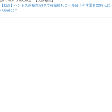
2017/05/15 09:30:21 【久保裕也】
【動画】ヘント久保裕也がPKで移籍後10ゴール目！今季通算22得点に
- Goal.com