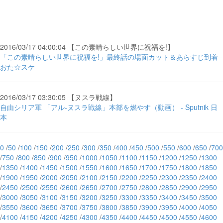
2016/03/17 04:00:04 【この素晴らしい世界に祝福を!】
「この素晴らしい世界に祝福を!」最終話の場面カット＆あらすじ到着 -
おた☆スケ
2016/03/17 03:30:05 【ヌスラ戦線】
自由シリア軍 「アル-ヌスラ戦線」本部を燃やす（動画） - Sputnik 日
本
0
/
50
/
100
/
150
/
200
/
250
/
300
/
350
/
400
/
450
/
500
/
550
/
600
/
650
/
700
/
750
/
800
/
850
/
900
/
950
/
1000
/
1050
/
1100
/
1150
/
1200
/
1250
/
1300
/
1350
/
1400
/
1450
/
1500
/
1550
/
1600
/
1650
/
1700
/
1750
/
1800
/
1850
/
1900
/
1950
/
2000
/
2050
/
2100
/
2150
/
2200
/
2250
/
2300
/
2350
/
2400
/
2450
/
2500
/
2550
/
2600
/
2650
/
2700
/
2750
/
2800
/
2850
/
2900
/
2950
/
3000
/
3050
/
3100
/
3150
/
3200
/
3250
/
3300
/
3350
/
3400
/
3450
/
3500
/
3550
/
3600
/
3650
/
3700
/
3750
/
3800
/
3850
/
3900
/
3950
/
4000
/
4050
/
4100
/
4150
/
4200
/
4250
/
4300
/
4350
/
4400
/
4450
/
4500
/
4550
/
4600