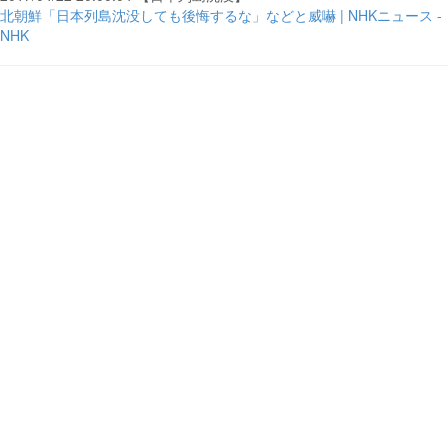
北朝鮮「日本列島沈没しても後悔するな」などと威嚇 | NHKニュース -
NHK