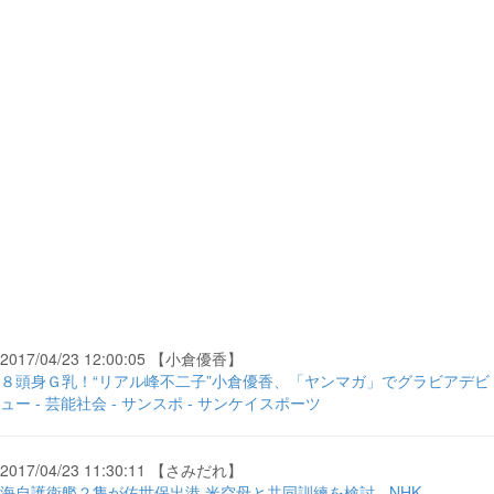
2017/04/23 12:00:05 【小倉優香】
８頭身Ｇ乳！“リアル峰不二子”小倉優香、「ヤンマガ」でグラビアデビ
ュー - 芸能社会 - サンスポ - サンケイスポーツ
2017/04/23 11:30:11 【さみだれ】
海自護衛艦２隻が佐世保出港 米空母と共同訓練を検討 - NHK