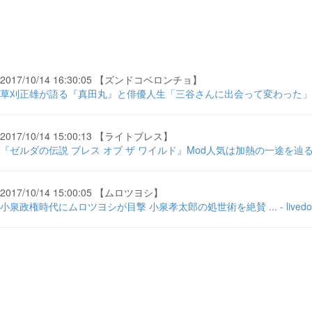
2017/10/14 16:30:05 【ズンドコベロンチョ】
草刈正雄が語る『真田丸』と俳優人生「三谷さんに出会って変わった」 
2017/10/14 15:00:13 【ライトブレス】
『ゼルダの伝説 ブレス オブ ザ ワイルド』Mod人気は加熱の一途を辿る
2017/10/14 15:00:05 【ムロツヨシ】
小泉政権時代にムロツヨシが目撃 小泉孝太郎の処世術を絶賛 ... - livedo