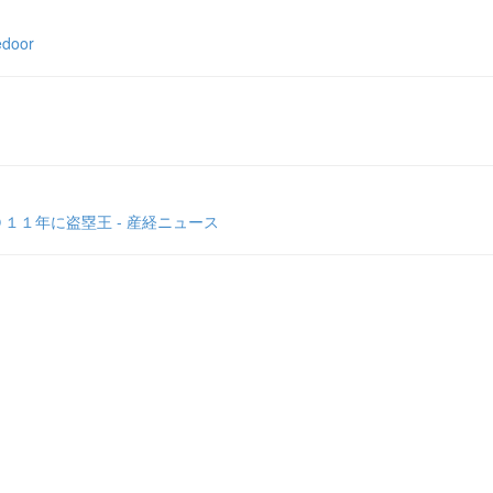
oor
１１年に盗塁王 - 産経ニュース