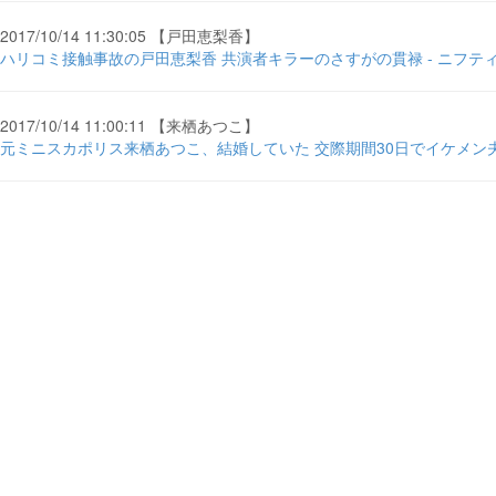
2017/10/14 11:30:05 【戸田恵梨香】
ハリコミ接触事故の戸田恵梨香 共演者キラーのさすがの貫禄 - ニフテ
2017/10/14 11:00:11 【来栖あつこ】
元ミニスカポリス来栖あつこ、結婚していた 交際期間30日でイケメン夫