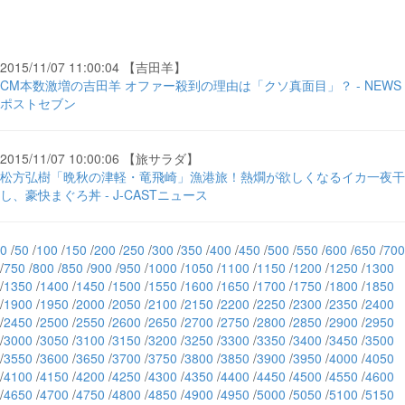
2015/11/07 11:00:04 【吉田羊】
CM本数激増の吉田羊 オファー殺到の理由は「クソ真面目」？ - NEWS
ポストセブン
2015/11/07 10:00:06 【旅サラダ】
松方弘樹「晩秋の津軽・竜飛崎」漁港旅！熱燗が欲しくなるイカ一夜干
し、豪快まぐろ丼 - J-CASTニュース
0
/
50
/
100
/
150
/
200
/
250
/
300
/
350
/
400
/
450
/
500
/
550
/
600
/
650
/
700
/
750
/
800
/
850
/
900
/
950
/
1000
/
1050
/
1100
/
1150
/
1200
/
1250
/
1300
/
1350
/
1400
/
1450
/
1500
/
1550
/
1600
/
1650
/
1700
/
1750
/
1800
/
1850
/
1900
/
1950
/
2000
/
2050
/
2100
/
2150
/
2200
/
2250
/
2300
/
2350
/
2400
/
2450
/
2500
/
2550
/
2600
/
2650
/
2700
/
2750
/
2800
/
2850
/
2900
/
2950
/
3000
/
3050
/
3100
/
3150
/
3200
/
3250
/
3300
/
3350
/
3400
/
3450
/
3500
/
3550
/
3600
/
3650
/
3700
/
3750
/
3800
/
3850
/
3900
/
3950
/
4000
/
4050
/
4100
/
4150
/
4200
/
4250
/
4300
/
4350
/
4400
/
4450
/
4500
/
4550
/
4600
/
4650
/
4700
/
4750
/
4800
/
4850
/
4900
/
4950
/
5000
/
5050
/
5100
/
5150