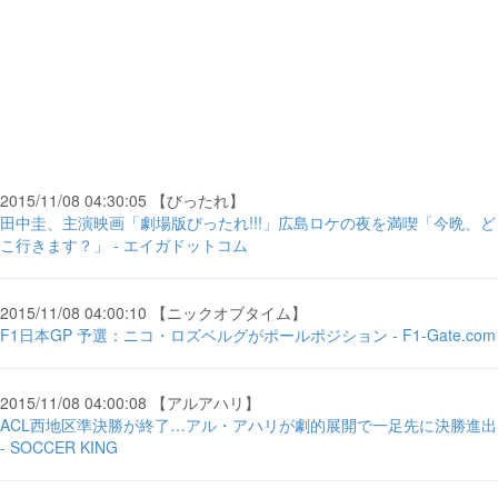
2015/11/08 04:30:05 【びったれ】
田中圭、主演映画「劇場版びったれ!!!」広島ロケの夜を満喫「今晩、ど
こ行きます？」 - エイガドットコム
2015/11/08 04:00:10 【ニックオブタイム】
F1日本GP 予選：ニコ・ロズベルグがポールポジション - F1-Gate.com
2015/11/08 04:00:08 【アルアハリ】
ACL西地区準決勝が終了…アル・アハリが劇的展開で一足先に決勝進出
- SOCCER KING