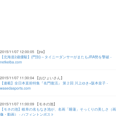
2015/11/07 12:00:05 【jra】
【北海道2歳優駿】(門別)～タイニーダンサーがまたもJRA勢を撃破 -
netkeiba.com
2015/11/07 11:30:04 【おひょいさん】
【連載】全日本直前特集『名門復活』 第２回 川上ゆき×阪本皇子 -
wasedasports.com
2015/11/07 11:00:09 【モネの池】
【モネの池】岐阜の名もなき池が、名画「睡蓮」そっくりの美しさ（画
像・動画） - ハフィントンポスト