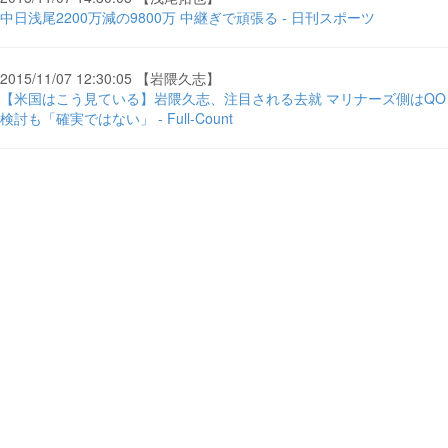
中日浅尾2200万減の9800万 中継ぎで頑張る - 日刊スポーツ
2015/11/07 12:30:05 【岩隈久志】
【米国はこう見ている】岩隈久志、注目される去就 マリナーズ側はQO
検討も「確実ではない」 - Full-Count