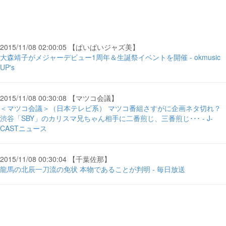
2015/11/08 02:00:05 【ぱいぱいジャズ美】
大森靖子がメジャーデビュー1周年＆生誕祭イベントを開催 - okmusic
UP's
2015/11/08 00:30:08 【マツコ会議】
＜マツコ会議＞（日本テレビ系） マツコ番組さすがに企画ネタ切れ？
渋谷「SBY」のカリスマ兄ちゃん相手に二番煎じ、三番煎じ･･･ - J-
CASTニュース
2015/11/08 00:30:04 【千葉佐那】
龍馬の北辰一刀流の免状 本物であることが判明 - 毎日放送