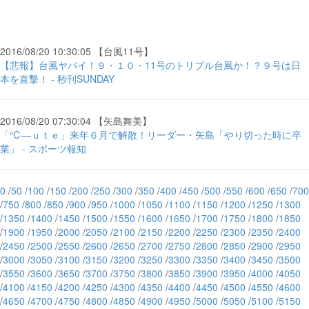
2016/08/20 10:30:05 【台風11号】
【悲報】台風ヤバイ！９・１０・11号のトリプル台風か！？９号は日
本を直撃！ - 秒刊SUNDAY
2016/08/20 07:30:04 【矢島舞美】
「℃―ｕｔｅ」来年６月で解散！リーダー・矢島「やり切った時に卒
業」 - スポーツ報知
0
/
50
/
100
/
150
/
200
/
250
/
300
/
350
/
400
/
450
/
500
/
550
/
600
/
650
/
700
/
750
/
800
/
850
/
900
/
950
/
1000
/
1050
/
1100
/
1150
/
1200
/
1250
/
1300
/
1350
/
1400
/
1450
/
1500
/
1550
/
1600
/
1650
/
1700
/
1750
/
1800
/
1850
/
1900
/
1950
/
2000
/
2050
/
2100
/
2150
/
2200
/
2250
/
2300
/
2350
/
2400
/
2450
/
2500
/
2550
/
2600
/
2650
/
2700
/
2750
/
2800
/
2850
/
2900
/
2950
/
3000
/
3050
/
3100
/
3150
/
3200
/
3250
/
3300
/
3350
/
3400
/
3450
/
3500
/
3550
/
3600
/
3650
/
3700
/
3750
/
3800
/
3850
/
3900
/
3950
/
4000
/
4050
/
4100
/
4150
/
4200
/
4250
/
4300
/
4350
/
4400
/
4450
/
4500
/
4550
/
4600
/
4650
/
4700
/
4750
/
4800
/
4850
/
4900
/
4950
/
5000
/
5050
/
5100
/
5150