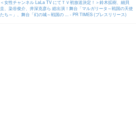
＜女性チャンネル LaLa TV にてＴＶ初放送決定！＞鈴木拡樹、細貝
圭、染谷俊介、井深克彦ら 総出演！舞台「マルガリータ～戦国の天使
たち～」、舞台「幻の城～戦国の ... - PR TIMES (プレスリリース)