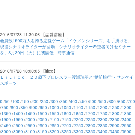
2016/07/28 11:30:06 【恋愛講座】
会員数1500万人を誇る恋愛ゲーム「イケメンシリーズ」を手掛ける、
現役シナリオライターが登場！シナリオライター希望者向けセミナー
を、8月30日（火）に初開催 - 時事通信
2016/07/28 10:00:05 【lilico】
ＬｉＬｉＣｏ、２０歳下プロレスラー渡瀬瑞基と“婚前旅行” - サンケイ
スポーツ
0
/
50
/
100
/
150
/
200
/
250
/
300
/
350
/
400
/
450
/
500
/
550
/
600
/
650
/
700
/
750
/
800
/
850
/
900
/
950
/
1000
/
1050
/
1100
/
1150
/
1200
/
1250
/
1300
/
1350
/
1400
/
1450
/
1500
/
1550
/
1600
/
1650
/
1700
/
1750
/
1800
/
1850
/
1900
/
1950
/
2000
/
2050
/
2100
/
2150
/
2200
/
2250
/
2300
/
2350
/
2400
/
2450
/
2500
/
2550
/
2600
/
2650
/
2700
/
2750
/
2800
/
2850
/
2900
/
2950
/
3000
/
3050
/
3100
/
3150
/
3200
/
3250
/
3300
/
3350
/
3400
/
3450
/
3500