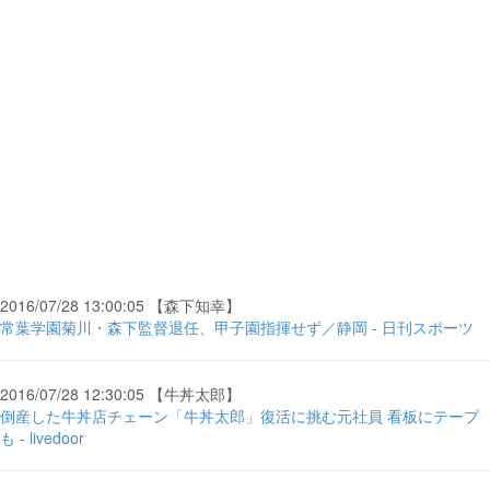
2016/07/28 13:00:05 【森下知幸】
常葉学園菊川・森下監督退任、甲子園指揮せず／静岡 - 日刊スポーツ
2016/07/28 12:30:05 【牛丼太郎】
倒産した牛丼店チェーン「牛丼太郎」復活に挑む元社員 看板にテープ
も - livedoor