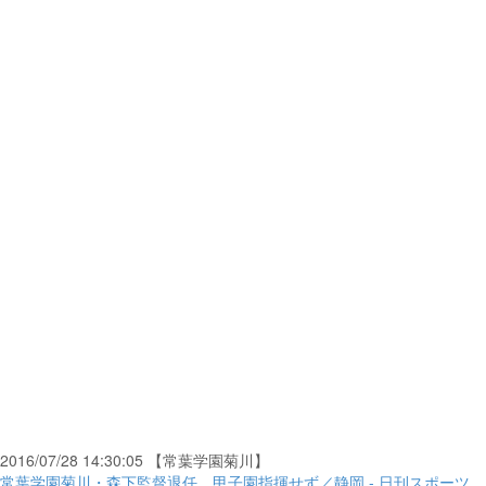
2016/07/28 14:30:05 【常葉学園菊川】
常葉学園菊川・森下監督退任、甲子園指揮せず／静岡 - 日刊スポーツ