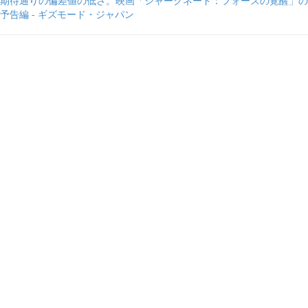
期待通りの偏差値の低さ。映画「シャークネード：フォースの覚醒」の
予告編 - ギズモード・ジャパン