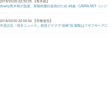
2018/03/20 22:30:05 【青木裕】
downy青木裕が急逝、骨髄肉腫白血病のため 48歳 - CINRA.NET（
2018/03/20 22:00:04 【市橋達也】
中居正広『仰天ニュース』再現ドラマで“泥棒”役 鶴瓶はフサフサヘアに…