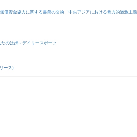
関する書簡の交換「中央アジアにおける暴力的過激主義防止のためのコミュニティ強靱化
たのは姉 - デイリースポーツ
リリース)