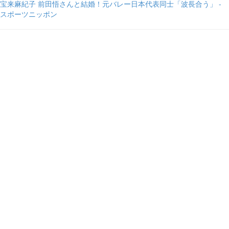
宝来麻紀子 前田悟さんと結婚！元バレー日本代表同士「波長合う」 -
スポーツニッポン