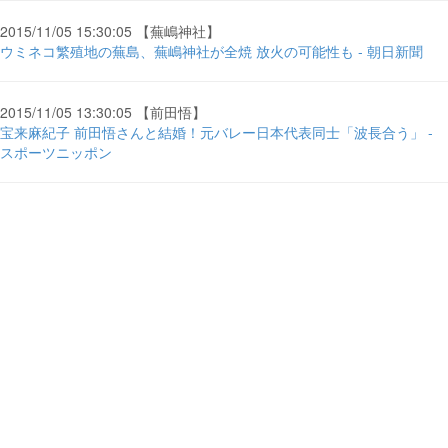
2015/11/05 15:30:05 【蕪嶋神社】
ウミネコ繁殖地の蕪島、蕪嶋神社が全焼 放火の可能性も - 朝日新聞
2015/11/05 13:30:05 【前田悟】
宝来麻紀子 前田悟さんと結婚！元バレー日本代表同士「波長合う」 -
スポーツニッポン