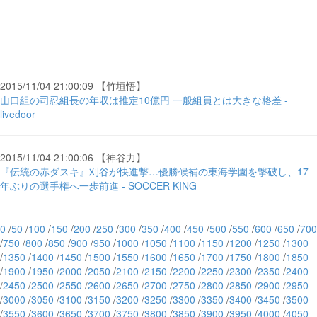
2015/11/04 21:00:09 【竹垣悟】
山口組の司忍組長の年収は推定10億円 一般組員とは大きな格差 -
livedoor
2015/11/04 21:00:06 【神谷力】
『伝統の赤ダスキ』刈谷が快進撃…優勝候補の東海学園を撃破し、17
年ぶりの選手権へ一歩前進 - SOCCER KING
0
/
50
/
100
/
150
/
200
/
250
/
300
/
350
/
400
/
450
/
500
/
550
/
600
/
650
/
700
/
750
/
800
/
850
/
900
/
950
/
1000
/
1050
/
1100
/
1150
/
1200
/
1250
/
1300
/
1350
/
1400
/
1450
/
1500
/
1550
/
1600
/
1650
/
1700
/
1750
/
1800
/
1850
/
1900
/
1950
/
2000
/
2050
/
2100
/
2150
/
2200
/
2250
/
2300
/
2350
/
2400
/
2450
/
2500
/
2550
/
2600
/
2650
/
2700
/
2750
/
2800
/
2850
/
2900
/
2950
/
3000
/
3050
/
3100
/
3150
/
3200
/
3250
/
3300
/
3350
/
3400
/
3450
/
3500
/
3550
/
3600
/
3650
/
3700
/
3750
/
3800
/
3850
/
3900
/
3950
/
4000
/
4050