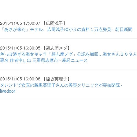
2015/11/05 17:00:07 【広岡浅子】
「あさが来た」モデル、広岡浅子ゆかりの資料１万点発見 - 朝日新聞
2015/11/05 16:30:05 【碧志摩メグ】
色っぽ過ぎる海女キャラ「碧志摩メグ」公認を撤回…海女さん３０９人
署名 作者申し出 三重県志摩市 - 産経ニュース
2015/11/05 16:00:08 【脇坂英理子】
タレントで女医の脇坂英理子さんの美容クリニックが突如閉院 -
livedoor