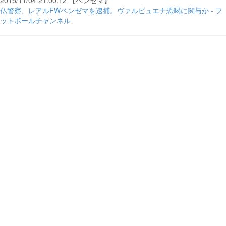
2015/11/04 21:00:12 【ベンゼマ】
仏警察、レアルFWベンゼマを逮捕。ヴァルビュエナ恐喝に関与か - フ
ットボールチャンネル