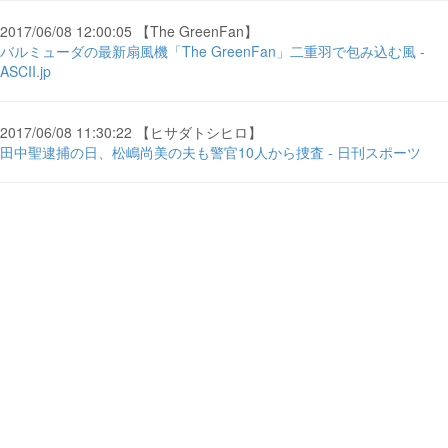
2017/06/08 12:00:05 【The GreenFan】
バルミューダの最新扇風機「The GreenFan」二重羽で包み込む風 -
ASCII.jp
2017/06/08 11:30:22 【ヒサダトシヒロ】
田中聖逮捕の日、松嶋尚美の夫も警官10人から捜査 - 日刊スポーツ