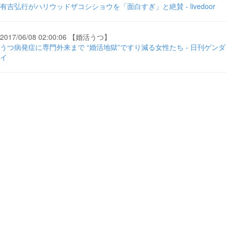
有吉弘行がハリウッドザコシショウを「面白すぎ」と絶賛 - livedoor
2017/06/08 02:00:06 【婚活うつ】
うつ病発症に専門外来まで “婚活地獄”ですり減る女性たち - 日刊ゲンダ
イ