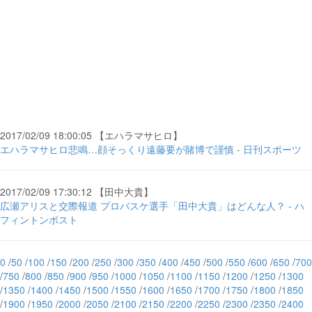
2017/02/09 18:00:05 【エハラマサヒロ】
エハラマサヒロ悲鳴…顔そっくり遠藤要が賭博で謹慎 - 日刊スポーツ
2017/02/09 17:30:12 【田中大貴】
広瀬アリスと交際報道 プロバスケ選手「田中大貴」はどんな人？ - ハ
フィントンポスト
0
/
50
/
100
/
150
/
200
/
250
/
300
/
350
/
400
/
450
/
500
/
550
/
600
/
650
/
700
/
750
/
800
/
850
/
900
/
950
/
1000
/
1050
/
1100
/
1150
/
1200
/
1250
/
1300
/
1350
/
1400
/
1450
/
1500
/
1550
/
1600
/
1650
/
1700
/
1750
/
1800
/
1850
/
1900
/
1950
/
2000
/
2050
/
2100
/
2150
/
2200
/
2250
/
2300
/
2350
/
2400