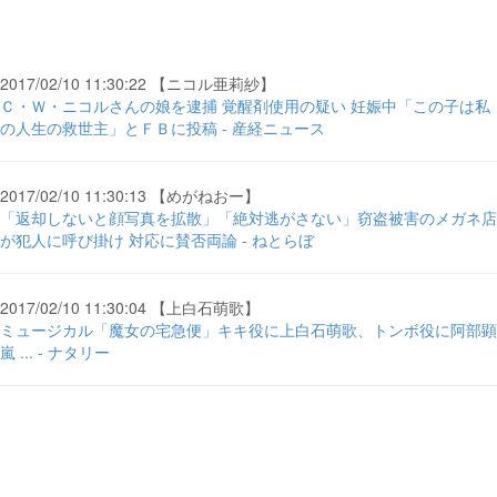
2017/02/10 11:30:22 【ニコル亜莉紗】
Ｃ・Ｗ・ニコルさんの娘を逮捕 覚醒剤使用の疑い 妊娠中「この子は私
の人生の救世主」とＦＢに投稿 - 産経ニュース
2017/02/10 11:30:13 【めがねおー】
「返却しないと顔写真を拡散」「絶対逃がさない」窃盗被害のメガネ店
が犯人に呼び掛け 対応に賛否両論 - ねとらぼ
2017/02/10 11:30:04 【上白石萌歌】
ミュージカル「魔女の宅急便」キキ役に上白石萌歌、トンボ役に阿部顕
嵐 ... - ナタリー