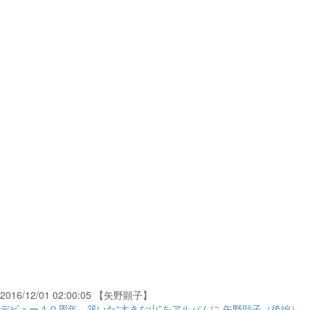
2016/12/01 02:00:05 【矢野顕子】
デビュー４０周年、築いた“大きな山”をアルバムに 矢野顕子（後編） -