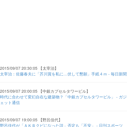
2015/09/07 20:30:05 【太宰治】
太宰治：佐藤春夫に「芥川賞を私に…伏して懇願」手紙４ｍ - 毎日新聞
2015/09/07 20:00:05 【中銀カプセルタワービル】
時代に合わせて変幻自在な建築物？「中銀カプセルタワービル」 - ガジ
ェット通信
2015/09/07 19:00:05 【野呂佳代】
野呂佳代が「ＡＫＢクビになった説」否定も「不安」 - 日刊スポーツ