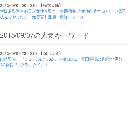
2015/09/08 00:00:08 【梅本大輔】
大阪府警巡査部長が女性を監禁し集団強姦 「女性乱暴するという掲示
板見てやった」…元警官も逮捕 - 産経ニュース
2015/09/07の人気キーワード
2015/09/07 23:30:09 【岡山天音】
山崎賢人、ビジュアルは100点、中身は0点！菅田将暉の暴露で“男好
き”発覚!? - クランクイン！