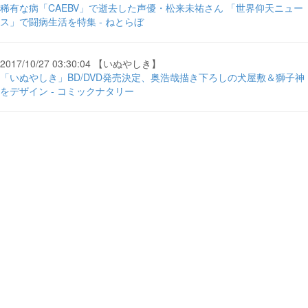
稀有な病「CAEBV」で逝去した声優・松来未祐さん 「世界仰天ニュー
ス」で闘病生活を特集 - ねとらぼ
2017/10/27 03:30:04 【いぬやしき】
「いぬやしき」BD/DVD発売決定、奥浩哉描き下ろしの犬屋敷＆獅子神
をデザイン - コミックナタリー