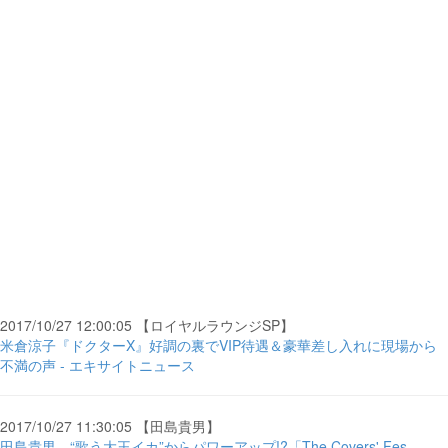
2017/10/27 12:00:05 【ロイヤルラウンジSP】
米倉涼子『ドクターX』好調の裏でVIP待遇＆豪華差し入れに現場から
不満の声 - エキサイトニュース
2017/10/27 11:30:05 【田島貴男】
田島貴男、“歌う大王イカ”からパワーアップ!?「The Covers' Fes.