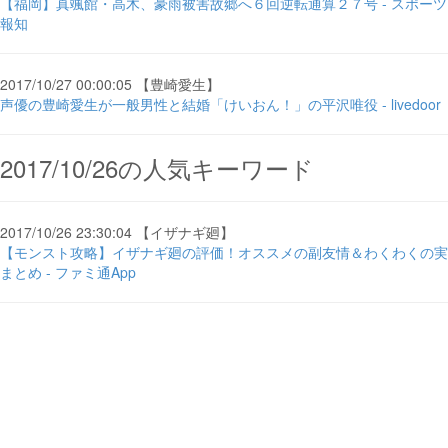
【福岡】真颯館・高木、豪雨被害故郷へ６回逆転通算２７号 - スポーツ
報知
2017/10/27 00:00:05 【豊崎愛生】
声優の豊崎愛生が一般男性と結婚「けいおん！」の平沢唯役 - livedoor
2017/10/26の人気キーワード
2017/10/26 23:30:04 【イザナギ廻】
【モンスト攻略】イザナギ廻の評価！オススメの副友情＆わくわくの実
まとめ - ファミ通App