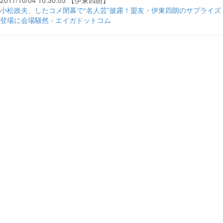
2017/10/04 10:30:05 【伊東四朗】
小松政夫、したコメ閉幕で“名人芸”披露！盟友・伊東四朗のサプライズ
登場に会場騒然 - エイガドットコム