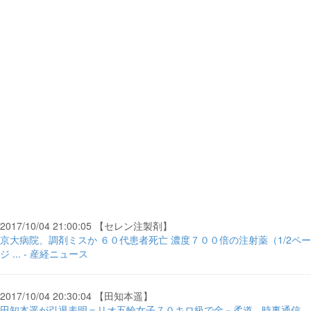
2017/10/04 21:00:05 【セレン注製剤】
京大病院、調剤ミスか ６０代患者死亡 濃度７００倍の注射薬（1/2ペー
ジ ... - 産経ニュース
2017/10/04 20:30:04 【田知本遥】
田知本遥が引退表明＝リオ五輪女子７０キロ級で金－柔道 - 時事通信