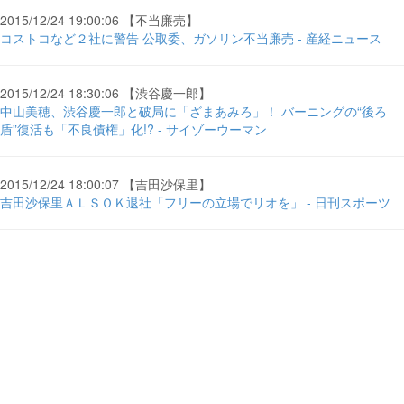
2015/12/24 19:00:06 【不当廉売】
コストコなど２社に警告 公取委、ガソリン不当廉売 - 産経ニュース
2015/12/24 18:30:06 【渋谷慶一郎】
中山美穂、渋谷慶一郎と破局に「ざまあみろ」！ バーニングの“後ろ
盾”復活も「不良債権」化!? - サイゾーウーマン
2015/12/24 18:00:07 【吉田沙保里】
吉田沙保里ＡＬＳＯＫ退社「フリーの立場でリオを」 - 日刊スポーツ