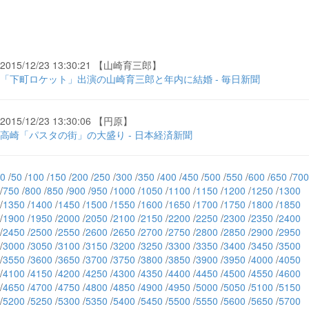
2015/12/23 13:30:21 【山崎育三郎】
「下町ロケット」出演の山崎育三郎と年内に結婚 - 毎日新聞
2015/12/23 13:30:06 【円原】
高崎「パスタの街」の大盛り - 日本経済新聞
0
/
50
/
100
/
150
/
200
/
250
/
300
/
350
/
400
/
450
/
500
/
550
/
600
/
650
/
700
/
750
/
800
/
850
/
900
/
950
/
1000
/
1050
/
1100
/
1150
/
1200
/
1250
/
1300
/
1350
/
1400
/
1450
/
1500
/
1550
/
1600
/
1650
/
1700
/
1750
/
1800
/
1850
/
1900
/
1950
/
2000
/
2050
/
2100
/
2150
/
2200
/
2250
/
2300
/
2350
/
2400
/
2450
/
2500
/
2550
/
2600
/
2650
/
2700
/
2750
/
2800
/
2850
/
2900
/
2950
/
3000
/
3050
/
3100
/
3150
/
3200
/
3250
/
3300
/
3350
/
3400
/
3450
/
3500
/
3550
/
3600
/
3650
/
3700
/
3750
/
3800
/
3850
/
3900
/
3950
/
4000
/
4050
/
4100
/
4150
/
4200
/
4250
/
4300
/
4350
/
4400
/
4450
/
4500
/
4550
/
4600
/
4650
/
4700
/
4750
/
4800
/
4850
/
4900
/
4950
/
5000
/
5050
/
5100
/
5150
/
5200
/
5250
/
5300
/
5350
/
5400
/
5450
/
5500
/
5550
/
5600
/
5650
/
5700