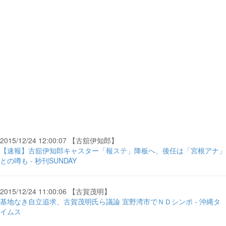
2015/12/24 12:00:07 【古舘伊知郎】
【速報】古舘伊知郎キャスター「報ステ」降板へ、後任は「宮根アナ」
との噂も - 秒刊SUNDAY
2015/12/24 11:00:06 【古賀茂明】
基地なき自立追求、古賀茂明氏ら議論 宜野湾市でＮＤシンポ - 沖縄タ
イムス