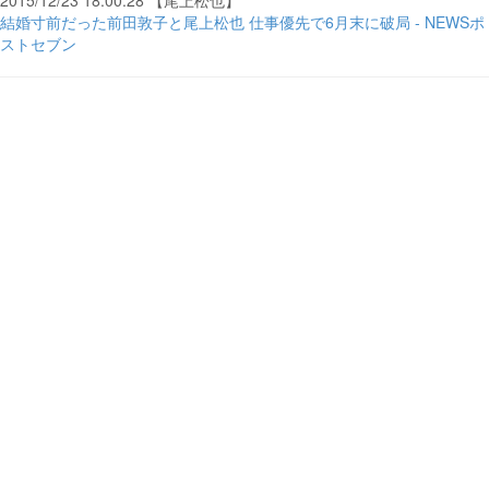
2015/12/23 18:00:28 【尾上松也】
結婚寸前だった前田敦子と尾上松也 仕事優先で6月末に破局 - NEWSポ
ストセブン