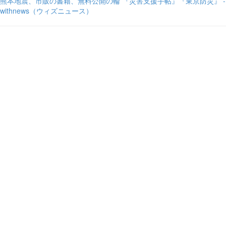
熊本地震、市販の書籍、無料公開の輪 『災害支援手帖』『東京防災』 -
withnews（ウィズニュース）