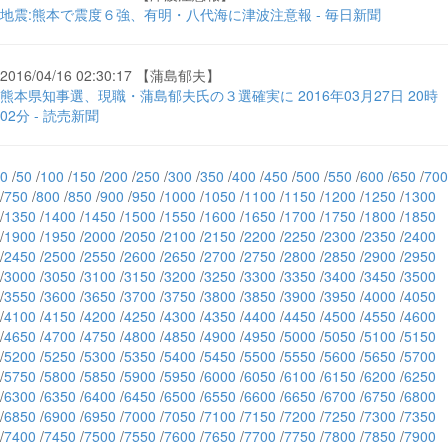
地震:熊本で震度６強、有明・八代海に津波注意報 - 毎日新聞
2016/04/16 02:30:17 【蒲島郁夫】
熊本県知事選、現職・蒲島郁夫氏の３選確実に 2016年03月27日 20時
02分 - 読売新聞
0
/
50
/
100
/
150
/
200
/
250
/
300
/
350
/
400
/
450
/
500
/
550
/
600
/
650
/
700
/
750
/
800
/
850
/
900
/
950
/
1000
/
1050
/
1100
/
1150
/
1200
/
1250
/
1300
/
1350
/
1400
/
1450
/
1500
/
1550
/
1600
/
1650
/
1700
/
1750
/
1800
/
1850
/
1900
/
1950
/
2000
/
2050
/
2100
/
2150
/
2200
/
2250
/
2300
/
2350
/
2400
/
2450
/
2500
/
2550
/
2600
/
2650
/
2700
/
2750
/
2800
/
2850
/
2900
/
2950
/
3000
/
3050
/
3100
/
3150
/
3200
/
3250
/
3300
/
3350
/
3400
/
3450
/
3500
/
3550
/
3600
/
3650
/
3700
/
3750
/
3800
/
3850
/
3900
/
3950
/
4000
/
4050
/
4100
/
4150
/
4200
/
4250
/
4300
/
4350
/
4400
/
4450
/
4500
/
4550
/
4600
/
4650
/
4700
/
4750
/
4800
/
4850
/
4900
/
4950
/
5000
/
5050
/
5100
/
5150
/
5200
/
5250
/
5300
/
5350
/
5400
/
5450
/
5500
/
5550
/
5600
/
5650
/
5700
/
5750
/
5800
/
5850
/
5900
/
5950
/
6000
/
6050
/
6100
/
6150
/
6200
/
6250
/
6300
/
6350
/
6400
/
6450
/
6500
/
6550
/
6600
/
6650
/
6700
/
6750
/
6800
/
6850
/
6900
/
6950
/
7000
/
7050
/
7100
/
7150
/
7200
/
7250
/
7300
/
7350
/
7400
/
7450
/
7500
/
7550
/
7600
/
7650
/
7700
/
7750
/
7800
/
7850
/
7900