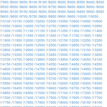
/
7950
/
8000
/
8050
/
8100
/
8150
/
8200
/
8250
/
8300
/
8350
/
8400
/
8450
/
8500
/
8550
/
8600
/
8650
/
8700
/
8750
/
8800
/
8850
/
8900
/
8950
/
9000
/
9050
/
9100
/
9150
/
9200
/
9250
/
9300
/
9350
/
9400
/
9450
/
9500
/
9550
/
9600
/
9650
/
9700
/
9750
/
9800
/
9850
/
9900
/
9950
/
10000
/
10050
/
10100
/
10150
/
10200
/
10250
/
10300
/
10350
/
10400
/
10450
/
10500
/
10550
/
10600
/
10650
/
10700
/
10750
/
10800
/
10850
/
10900
/
10950
/
11000
/
11050
/
11100
/
11150
/
11200
/
11250
/
11300
/
11350
/
11400
/
11450
/
11500
/
11550
/
11600
/
11650
/
11700
/
11750
/
11800
/
11850
/
11900
/
11950
/
12000
/
12050
/
12100
/
12150
/
12200
/
12250
/
12300
/
12350
/
12400
/
12450
/
12500
/
12550
/
12600
/
12650
/
12700
/
12750
/
12800
/
12850
/
12900
/
12950
/
13000
/
13050
/
13100
/
13150
/
13200
/
13250
/
13300
/
13350
/
13400
/
13450
/
13500
/
13550
/
13600
/
13650
/
13700
/
13750
/
13800
/
13850
/
13900
/
13950
/
14000
/
14050
/
14100
/
14150
/
14200
/
14250
/
14300
/
14350
/
14400
/
14450
/
14500
/
14550
/
14600
/
14650
/
14700
/
14750
/
14800
/
14850
/
14900
/
14950
/
15000
/
15050
/
15100
/
15150
/
15200
/
15250
/
15300
/
15350
/
15400
/
15450
/
15500
/
15550
/
15600
/
15650
/
15700
/
15750
/
15800
/
15850
/
15900
/
15950
/
16000
/
16050
/
16100
/
16150
/
16200
/
16250
/
16300
/
16350
/
16400
/
16450
/
16500
/
16550
/
16600
/
16650
/
16700
/
16750
/
16800
/
16850
/
16900
/
16950
/
17000
/
17050
/
17100
/
17150
/
17200
/
17250
/
17300
/
17350
/
17400
/
17450
/
17500
/
17550
/
17600
/
17650
/
17700
/
17750
/
17800
/
17850
/
17900
/
17950
/
18000
/
18050
/
18100
/
18150