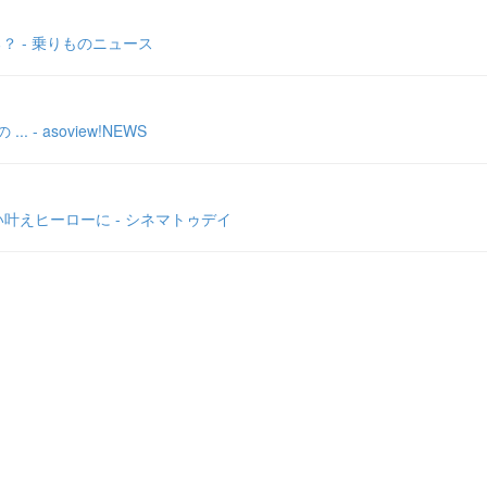
？ - 乗りものニュース
 asoview!NEWS
叶えヒーローに - シネマトゥデイ