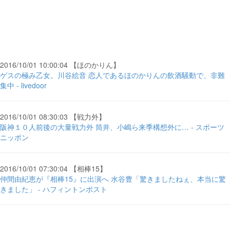
2016/10/01 10:00:04 【ほのかりん】
ゲスの極み乙女。川谷絵音 恋人であるほのかりんの飲酒騒動で、非難
集中 - livedoor
2016/10/01 08:30:03 【戦力外】
阪神１０人前後の大量戦力外 筒井、小嶋ら来季構想外に… - スポーツ
ニッポン
2016/10/01 07:30:04 【相棒15】
仲間由紀恵が『相棒15』に出演へ 水谷豊「驚きましたねぇ、本当に驚
きました」 - ハフィントンポスト