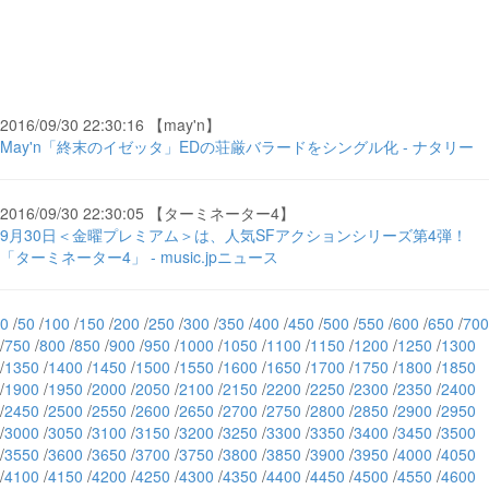
2016/09/30 22:30:16 【may'n】
May'n「終末のイゼッタ」EDの荘厳バラードをシングル化 - ナタリー
2016/09/30 22:30:05 【ターミネーター4】
9月30日＜金曜プレミアム＞は、人気SFアクションシリーズ第4弾！
「ターミネーター4」 - music.jpニュース
0
/
50
/
100
/
150
/
200
/
250
/
300
/
350
/
400
/
450
/
500
/
550
/
600
/
650
/
700
/
750
/
800
/
850
/
900
/
950
/
1000
/
1050
/
1100
/
1150
/
1200
/
1250
/
1300
/
1350
/
1400
/
1450
/
1500
/
1550
/
1600
/
1650
/
1700
/
1750
/
1800
/
1850
/
1900
/
1950
/
2000
/
2050
/
2100
/
2150
/
2200
/
2250
/
2300
/
2350
/
2400
/
2450
/
2500
/
2550
/
2600
/
2650
/
2700
/
2750
/
2800
/
2850
/
2900
/
2950
/
3000
/
3050
/
3100
/
3150
/
3200
/
3250
/
3300
/
3350
/
3400
/
3450
/
3500
/
3550
/
3600
/
3650
/
3700
/
3750
/
3800
/
3850
/
3900
/
3950
/
4000
/
4050
/
4100
/
4150
/
4200
/
4250
/
4300
/
4350
/
4400
/
4450
/
4500
/
4550
/
4600