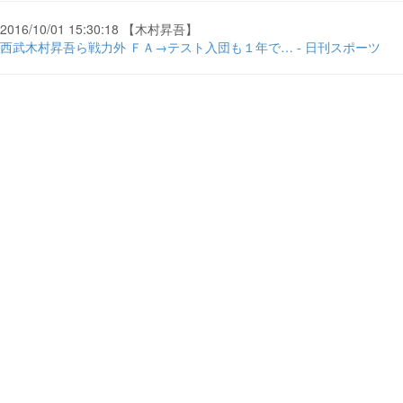
2016/10/01 15:30:18 【木村昇吾】
西武木村昇吾ら戦力外 ＦＡ→テスト入団も１年で… - 日刊スポーツ