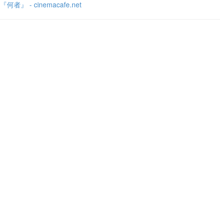
『何者』 - cinemacafe.net