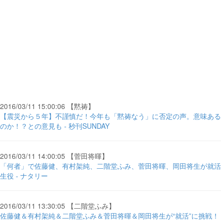
2016/03/11 15:00:06 【黙祷】
【震災から５年】不謹慎だ！今年も「黙祷なう」に否定の声。意味ある
のか！？との意見も - 秒刊SUNDAY
2016/03/11 14:00:05 【菅田将暉】
「何者」で佐藤健、有村架純、二階堂ふみ、菅田将暉、岡田将生が就活
生役 - ナタリー
2016/03/11 13:30:05 【二階堂ふみ】
佐藤健＆有村架純＆二階堂ふみ＆菅田将暉＆岡田将生が“就活”に挑戦！