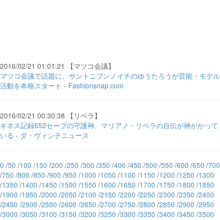
2016/02/21 01:01:21 【マツコ会議】
マツコ会議で話題に、サントニブンノイチのゆうたろうが芸能・モデル
活動を本格スタート - Fashionsnap.com
2016/02/21 00:30:38 【リベラ】
ギネス記録652セーブの守護神、マリアノ・リベラの自伝が神がかって
いる - ダ・ヴィンチニュース
0
/
50
/
100
/
150
/
200
/
250
/
300
/
350
/
400
/
450
/
500
/
550
/
600
/
650
/
700
/
750
/
800
/
850
/
900
/
950
/
1000
/
1050
/
1100
/
1150
/
1200
/
1250
/
1300
/
1350
/
1400
/
1450
/
1500
/
1550
/
1600
/
1650
/
1700
/
1750
/
1800
/
1850
/
1900
/
1950
/
2000
/
2050
/
2100
/
2150
/
2200
/
2250
/
2300
/
2350
/
2400
/
2450
/
2500
/
2550
/
2600
/
2650
/
2700
/
2750
/
2800
/
2850
/
2900
/
2950
/
3000
/
3050
/
3100
/
3150
/
3200
/
3250
/
3300
/
3350
/
3400
/
3450
/
3500