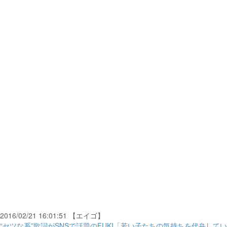
2016/02/21 16:01:51 【エイゴ】
“セツな系”歌詞がSNSで話題のFUKI「若い子たちの気持ちを代弁してい