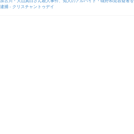
加古川・大山真白さん殺人事件、知人のアルバイト・礒野和晃容疑者を
逮捕 - クリスチャントゥデイ