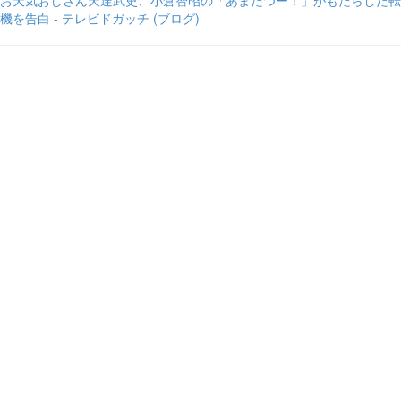
お天気おじさん天達武史、小倉智昭の「あまたつー！」がもたらした転
機を告白 - テレビドガッチ (ブログ)