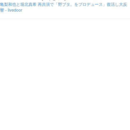
亀梨和也と堀北真希 再共演で「野ブタ。をプロデュース」復活し大反
響 - livedoor