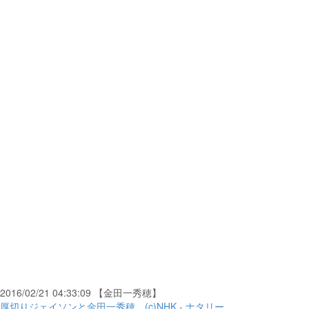
2016/02/21 04:33:09 【金田一秀穂】
厚切りジェイソンと金田一秀穂。(c)NHK - ナタリー