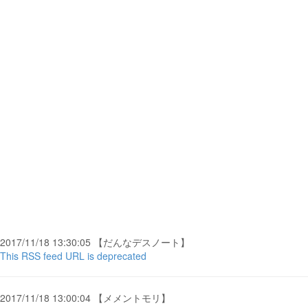
2017/11/18 13:30:05 【だんなデスノート】
This RSS feed URL is deprecated
2017/11/18 13:00:04 【メメントモリ】