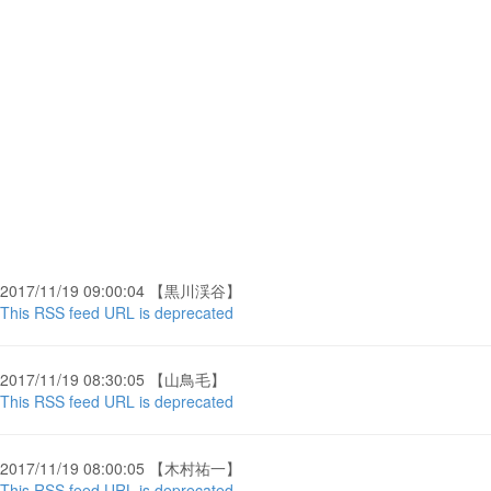
2017/11/19 09:00:04 【黒川渓谷】
This RSS feed URL is deprecated
2017/11/19 08:30:05 【山鳥毛】
This RSS feed URL is deprecated
2017/11/19 08:00:05 【木村祐一】
This RSS feed URL is deprecated