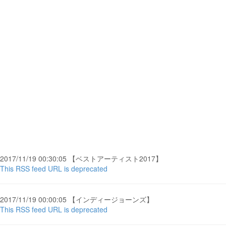
2017/11/19 00:30:05 【ベストアーティスト2017】
This RSS feed URL is deprecated
2017/11/19 00:00:05 【インディージョーンズ】
This RSS feed URL is deprecated