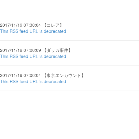
2017/11/19 07:30:04 【コレア】
This RSS feed URL is deprecated
2017/11/19 07:00:09 【ダッカ事件】
This RSS feed URL is deprecated
2017/11/19 07:00:04 【東京エンカウント】
This RSS feed URL is deprecated