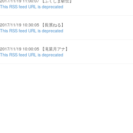
2017/11/19 11:00:07 【ふくしま駅伝】
This RSS feed URL is deprecated
2017/11/19 10:30:05 【長濱ねる】
This RSS feed URL is deprecated
2017/11/19 10:00:05 【滝菜月アナ】
This RSS feed URL is deprecated