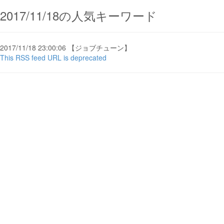
2017/11/18の人気キーワード
2017/11/18 23:00:06 【ジョブチューン】
This RSS feed URL is deprecated