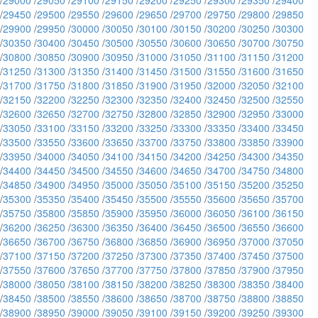
/
29000
/
29050
/
29100
/
29150
/
29200
/
29250
/
29300
/
29350
/
29400
/
29450
/
29500
/
29550
/
29600
/
29650
/
29700
/
29750
/
29800
/
29850
/
29900
/
29950
/
30000
/
30050
/
30100
/
30150
/
30200
/
30250
/
30300
/
30350
/
30400
/
30450
/
30500
/
30550
/
30600
/
30650
/
30700
/
30750
/
30800
/
30850
/
30900
/
30950
/
31000
/
31050
/
31100
/
31150
/
31200
/
31250
/
31300
/
31350
/
31400
/
31450
/
31500
/
31550
/
31600
/
31650
/
31700
/
31750
/
31800
/
31850
/
31900
/
31950
/
32000
/
32050
/
32100
/
32150
/
32200
/
32250
/
32300
/
32350
/
32400
/
32450
/
32500
/
32550
/
32600
/
32650
/
32700
/
32750
/
32800
/
32850
/
32900
/
32950
/
33000
/
33050
/
33100
/
33150
/
33200
/
33250
/
33300
/
33350
/
33400
/
33450
/
33500
/
33550
/
33600
/
33650
/
33700
/
33750
/
33800
/
33850
/
33900
/
33950
/
34000
/
34050
/
34100
/
34150
/
34200
/
34250
/
34300
/
34350
/
34400
/
34450
/
34500
/
34550
/
34600
/
34650
/
34700
/
34750
/
34800
/
34850
/
34900
/
34950
/
35000
/
35050
/
35100
/
35150
/
35200
/
35250
/
35300
/
35350
/
35400
/
35450
/
35500
/
35550
/
35600
/
35650
/
35700
/
35750
/
35800
/
35850
/
35900
/
35950
/
36000
/
36050
/
36100
/
36150
/
36200
/
36250
/
36300
/
36350
/
36400
/
36450
/
36500
/
36550
/
36600
/
36650
/
36700
/
36750
/
36800
/
36850
/
36900
/
36950
/
37000
/
37050
/
37100
/
37150
/
37200
/
37250
/
37300
/
37350
/
37400
/
37450
/
37500
/
37550
/
37600
/
37650
/
37700
/
37750
/
37800
/
37850
/
37900
/
37950
/
38000
/
38050
/
38100
/
38150
/
38200
/
38250
/
38300
/
38350
/
38400
/
38450
/
38500
/
38550
/
38600
/
38650
/
38700
/
38750
/
38800
/
38850
/
38900
/
38950
/
39000
/
39050
/
39100
/
39150
/
39200
/
39250
/
39300