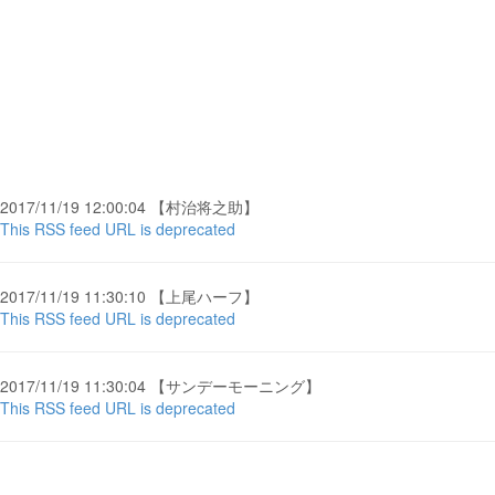
2017/11/19 12:00:04 【村治将之助】
This RSS feed URL is deprecated
2017/11/19 11:30:10 【上尾ハーフ】
This RSS feed URL is deprecated
2017/11/19 11:30:04 【サンデーモーニング】
This RSS feed URL is deprecated