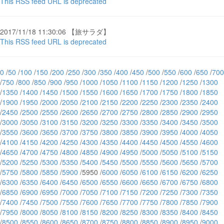
This RSS feed URL is deprecated
2017/11/18 11:30:06 【旅サラダ】
This RSS feed URL is deprecated
0
/
50
/
100
/
150
/
200
/
250
/
300
/
350
/
400
/
450
/
500
/
550
/
600
/
650
/
700
/
750
/
800
/
850
/
900
/
950
/
1000
/
1050
/
1100
/
1150
/
1200
/
1250
/
1300
/
1350
/
1400
/
1450
/
1500
/
1550
/
1600
/
1650
/
1700
/
1750
/
1800
/
1850
/
1900
/
1950
/
2000
/
2050
/
2100
/
2150
/
2200
/
2250
/
2300
/
2350
/
2400
/
2450
/
2500
/
2550
/
2600
/
2650
/
2700
/
2750
/
2800
/
2850
/
2900
/
2950
/
3000
/
3050
/
3100
/
3150
/
3200
/
3250
/
3300
/
3350
/
3400
/
3450
/
3500
/
3550
/
3600
/
3650
/
3700
/
3750
/
3800
/
3850
/
3900
/
3950
/
4000
/
4050
/
4100
/
4150
/
4200
/
4250
/
4300
/
4350
/
4400
/
4450
/
4500
/
4550
/
4600
/
4650
/
4700
/
4750
/
4800
/
4850
/
4900
/
4950
/
5000
/
5050
/
5100
/
5150
/
5200
/
5250
/
5300
/
5350
/
5400
/
5450
/
5500
/
5550
/
5600
/
5650
/
5700
/
5750
/
5800
/
5850
/
5900
/5950 /
6000
/
6050
/
6100
/
6150
/
6200
/
6250
/
6300
/
6350
/
6400
/
6450
/
6500
/
6550
/
6600
/
6650
/
6700
/
6750
/
6800
/
6850
/
6900
/
6950
/
7000
/
7050
/
7100
/
7150
/
7200
/
7250
/
7300
/
7350
/
7400
/
7450
/
7500
/
7550
/
7600
/
7650
/
7700
/
7750
/
7800
/
7850
/
7900
/
7950
/
8000
/
8050
/
8100
/
8150
/
8200
/
8250
/
8300
/
8350
/
8400
/
8450
/
8500
/
8550
/
8600
/
8650
/
8700
/
8750
/
8800
/
8850
/
8900
/
8950
/
9000