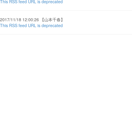
This RSS feed URL is deprecated
2017/11/18 12:00:26 【山本千春】
This RSS feed URL is deprecated