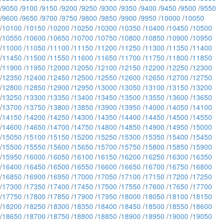
/
9050
/
9100
/
9150
/
9200
/
9250
/
9300
/
9350
/
9400
/
9450
/
9500
/
9550
/
9600
/
9650
/
9700
/
9750
/
9800
/
9850
/
9900
/
9950
/
10000
/
10050
/
10100
/
10150
/
10200
/
10250
/
10300
/
10350
/
10400
/
10450
/
10500
/
10550
/
10600
/
10650
/
10700
/
10750
/
10800
/
10850
/
10900
/
10950
/
11000
/
11050
/
11100
/
11150
/
11200
/
11250
/
11300
/
11350
/
11400
/
11450
/
11500
/
11550
/
11600
/
11650
/
11700
/
11750
/
11800
/
11850
/
11900
/
11950
/
12000
/
12050
/
12100
/
12150
/
12200
/
12250
/
12300
/
12350
/
12400
/
12450
/
12500
/
12550
/
12600
/
12650
/
12700
/
12750
/
12800
/
12850
/
12900
/
12950
/
13000
/
13050
/
13100
/
13150
/
13200
/
13250
/
13300
/
13350
/
13400
/
13450
/
13500
/
13550
/
13600
/
13650
/
13700
/
13750
/
13800
/
13850
/
13900
/
13950
/
14000
/
14050
/
14100
/
14150
/
14200
/
14250
/
14300
/
14350
/
14400
/
14450
/
14500
/
14550
/
14600
/
14650
/
14700
/
14750
/
14800
/
14850
/
14900
/
14950
/
15000
/
15050
/
15100
/
15150
/
15200
/
15250
/
15300
/
15350
/
15400
/
15450
/
15500
/
15550
/
15600
/
15650
/
15700
/
15750
/
15800
/
15850
/
15900
/
15950
/
16000
/
16050
/
16100
/
16150
/
16200
/
16250
/
16300
/
16350
/
16400
/
16450
/
16500
/
16550
/
16600
/
16650
/
16700
/
16750
/
16800
/
16850
/
16900
/
16950
/
17000
/
17050
/
17100
/
17150
/
17200
/
17250
/
17300
/
17350
/
17400
/
17450
/
17500
/
17550
/
17600
/
17650
/
17700
/
17750
/
17800
/
17850
/
17900
/
17950
/
18000
/
18050
/
18100
/
18150
/
18200
/
18250
/
18300
/
18350
/
18400
/
18450
/
18500
/
18550
/
18600
/
18650
/
18700
/
18750
/
18800
/
18850
/
18900
/
18950
/
19000
/
19050