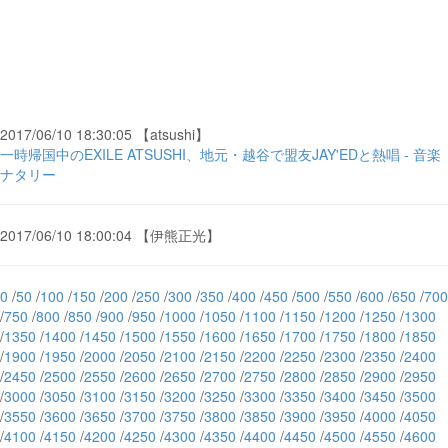
2017/06/10 18:30:05 【atsushi】
一時帰国中のEXILE ATSUSHI、地元・越谷で盟友JAY'EDと熱唱 - 音楽
ナタリー
2017/06/10 18:00:04 【伊熊正光】
0
/
50
/
100
/
150
/
200
/
250
/
300
/
350
/
400
/
450
/
500
/
550
/
600
/
650
/
700
/
750
/
800
/
850
/
900
/
950
/
1000
/
1050
/
1100
/
1150
/
1200
/
1250
/
1300
/
1350
/
1400
/
1450
/
1500
/
1550
/
1600
/
1650
/
1700
/
1750
/
1800
/
1850
/
1900
/
1950
/
2000
/
2050
/
2100
/
2150
/
2200
/
2250
/
2300
/
2350
/
2400
/
2450
/
2500
/
2550
/
2600
/
2650
/
2700
/
2750
/
2800
/
2850
/
2900
/
2950
/
3000
/
3050
/
3100
/
3150
/
3200
/
3250
/
3300
/
3350
/
3400
/
3450
/
3500
/
3550
/
3600
/
3650
/
3700
/
3750
/
3800
/
3850
/
3900
/
3950
/
4000
/
4050
/
4100
/
4150
/
4200
/
4250
/
4300
/
4350
/
4400
/
4450
/
4500
/
4550
/
4600