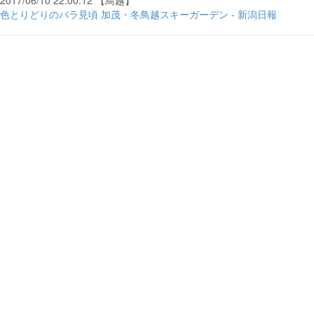
2017/06/10 22:00:12 【鳥越】
色とりどりのバラ見頃 加茂・冬鳥越スキーガーデン - 新潟日報