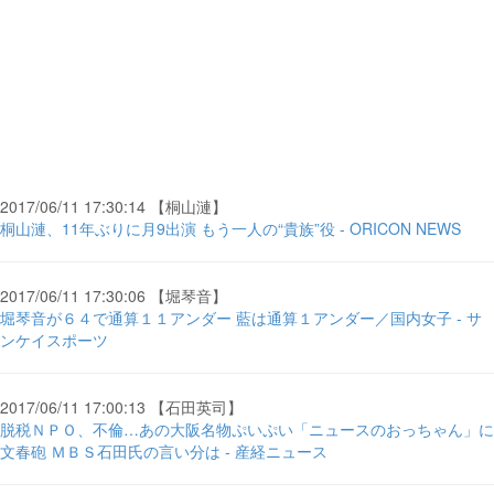
2017/06/11 17:30:14 【桐山漣】
桐山漣、11年ぶりに月9出演 もう一人の“貴族”役 - ORICON NEWS
2017/06/11 17:30:06 【堀琴音】
堀琴音が６４で通算１１アンダー 藍は通算１アンダー／国内女子 - サ
ンケイスポーツ
2017/06/11 17:00:13 【石田英司】
脱税ＮＰＯ、不倫…あの大阪名物ぷいぷい「ニュースのおっちゃん」に
文春砲 ＭＢＳ石田氏の言い分は - 産経ニュース