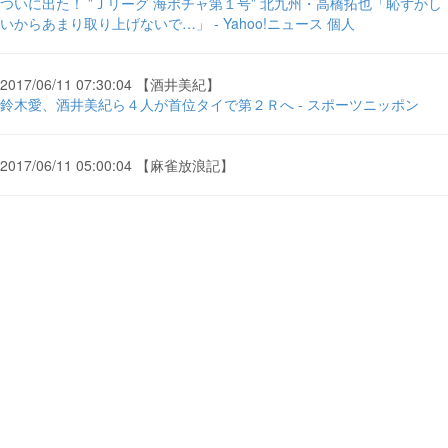
ついに出た！ ”Ｊリーグ 海ポチャ第１号” 北九州・高橋拓也「恥ずかし
いからあまり取り上げないで…」 - Yahoo!ニュース 個人
2017/06/11 07:30:04 【酒井美紀】
鈴木愛、酒井美紀ら４人が首位タイで第２Ｒへ - スポーツニッポン
2017/06/11 05:00:04 【麻雀放浪記】