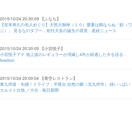
2015/10/24 20:30:09 【ふなち】
【安本寿久の先人めぐり】天照大御神（１０）愛妻は鶴ならぬ「鮫（ワ
ニ）」 見るなのタブー…初代天皇の誕生の背景 - 産経ニュース
2015/10/24 20:30:05 【小宮悦子】
小宮悦子アナ 地上波のレギュラーが消滅し4年が経過した今を語る -
livedoor
2015/10/24 20:00:04 【青空レストラン】
東九州道・旬感！ドライブ：平尾台 自然の郷（北九州市） 緑いっぱい
カルスト台地 ／大分 - 毎日新聞