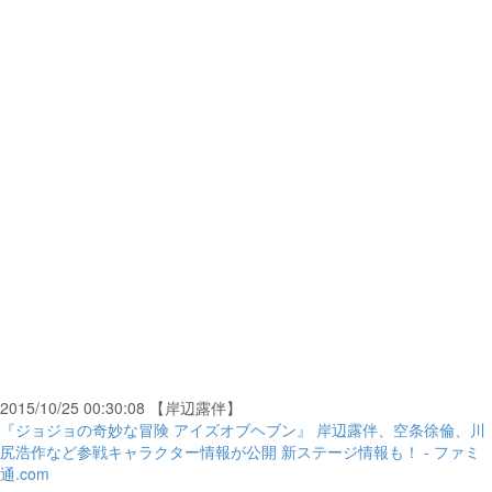
2015/10/25 00:30:08 【岸辺露伴】
『ジョジョの奇妙な冒険 アイズオブヘブン』 岸辺露伴、空条徐倫、川
尻浩作など参戦キャラクター情報が公開 新ステージ情報も！ - ファミ
通.com