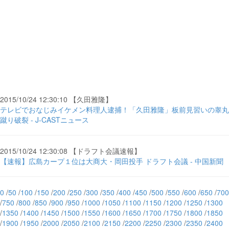
2015/10/24 12:30:10 【久田雅隆】
テレビでおなじみイケメン料理人逮捕！「久田雅隆」板前見習いの睾丸
蹴り破裂 - J-CASTニュース
2015/10/24 12:30:08 【ドラフト会議速報】
【速報】広島カープ１位は大商大・岡田投手 ドラフト会議 - 中国新聞
0
/
50
/
100
/
150
/
200
/
250
/
300
/
350
/
400
/
450
/
500
/
550
/
600
/
650
/
700
/
750
/
800
/
850
/
900
/
950
/
1000
/
1050
/
1100
/
1150
/
1200
/
1250
/
1300
/
1350
/
1400
/
1450
/
1500
/
1550
/
1600
/
1650
/
1700
/
1750
/
1800
/
1850
/
1900
/
1950
/
2000
/
2050
/
2100
/
2150
/
2200
/
2250
/
2300
/
2350
/
2400