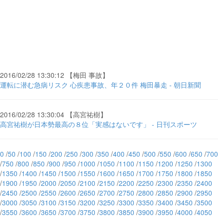
2016/02/28 13:30:12 【梅田 事故】
運転に潜む急病リスク 心疾患事故、年２０件 梅田暴走 - 朝日新聞
2016/02/28 13:30:04 【高宮祐樹】
高宮祐樹が日本勢最高の８位「実感はないです」 - 日刊スポーツ
0
/
50
/
100
/
150
/
200
/
250
/
300
/
350
/
400
/
450
/
500
/
550
/
600
/
650
/
700
/
750
/
800
/
850
/
900
/
950
/
1000
/
1050
/
1100
/
1150
/
1200
/
1250
/
1300
/
1350
/
1400
/
1450
/
1500
/
1550
/
1600
/
1650
/
1700
/
1750
/
1800
/
1850
/
1900
/
1950
/
2000
/
2050
/
2100
/
2150
/
2200
/
2250
/
2300
/
2350
/
2400
/
2450
/
2500
/
2550
/
2600
/
2650
/
2700
/
2750
/
2800
/
2850
/
2900
/
2950
/
3000
/
3050
/
3100
/
3150
/
3200
/
3250
/
3300
/
3350
/
3400
/
3450
/
3500
/
3550
/
3600
/
3650
/
3700
/
3750
/
3800
/
3850
/
3900
/
3950
/
4000
/
4050