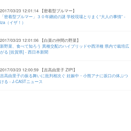
2017/03/23 12:01:14 【密着型ブルマー】
「密着型ブルマー」３０年継続の謎 学校現場とりまく“大人の事情” -
iza（イザ！）
2017/03/23 12:01:06 【白菜の仲間の野菜】
新野菜、食べて知ろう 異種交配のハイブリッドや西洋種 県内で栽培広
がる [佐賀県] - 西日本新聞
2017/03/23 12:00:59 【吉高由里子 ZIP!】
吉高由里子の振る舞いに批判相次ぐ 妊娠中・小熊アナに坂口の体ぶつ
ける - J-CASTニュース