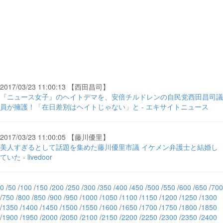
2017/03/23 11:00:13 【西田昌司】
『ニュース女子』のヘイトデマを、安倍チルドレンの自民党西田昌司議
員が擁護！「在日差別はヘイトじゃない」と - エキサイトニュース
2017/03/23 11:00:05 【藤川優里】
美人すぎるとして話題を集めた藤川優里市議 イケメン弁護士と結婚し
ていた - livedoor
0
/
50
/
100
/
150
/
200
/
250
/
300
/
350
/
400
/
450
/
500
/
550
/
600
/
650
/
700
/
750
/
800
/
850
/
900
/
950
/
1000
/
1050
/
1100
/
1150
/
1200
/
1250
/
1300
/
1350
/
1400
/
1450
/
1500
/
1550
/
1600
/
1650
/
1700
/
1750
/
1800
/
1850
/
1900
/
1950
/
2000
/
2050
/
2100
/
2150
/
2200
/
2250
/
2300
/
2350
/
2400