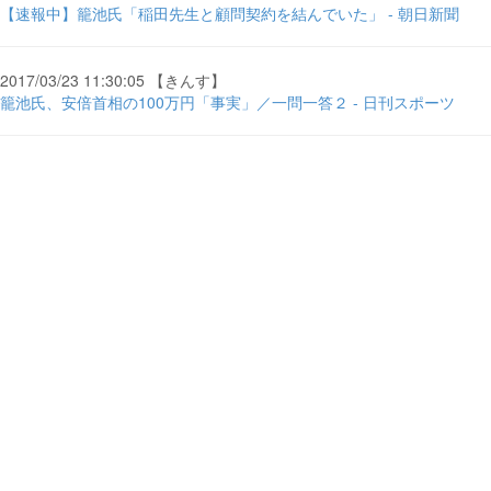
【速報中】籠池氏「稲田先生と顧問契約を結んでいた」 - 朝日新聞
2017/03/23 11:30:05 【きんす】
籠池氏、安倍首相の100万円「事実」／一問一答２ - 日刊スポーツ