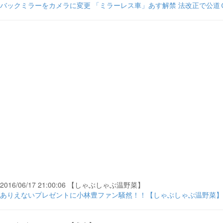
バックミラーをカメラに変更 「ミラーレス車」あす解禁 法改正で公道Ｏ
2016/06/17 21:00:06 【しゃぶしゃぶ温野菜】
ありえないプレゼントに小林豊ファン騒然！！【しゃぶしゃぶ温野菜】夏鍋イ