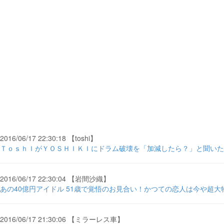
2016/06/17 22:30:18 【toshi】
ＴｏｓｈＩがＹＯＳＨＩＫＩにドラム破壊を「加減したら？」と聞いた結
2016/06/17 22:30:04 【岩間沙織】
あの40億円アイドル 51歳で覚悟のお見合い！かつての恋人は今や超大物
2016/06/17 21:30:06 【ミラーレス車】