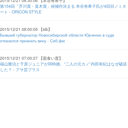
2015/12/21 08:30:06 【本谷有希子】
第154回「芥川賞・直木賞」候補作決まる 本谷有希子氏が4回目ノミネ
ート - ORICON STYLE
2015/12/21 08:00:05 【sib】
Бывший губернатор Новосибирской области Юрченко в суде
отказался признать вину - Сиб.фм
2015/12/21 07:00:27 【面食い度】
福山雅治と千原ジュニアが同時婚、“二人の元カノ”内田有紀はなぜ破談
した？ - アサ芸プラス