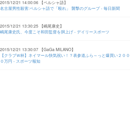
2015/12/21 14:00:06 【ペルシャ語】
名古屋男性殺害:ペルシャ語で「殴れ」 襲撃のグループ - 毎日新聞
2015/12/21 13:30:25 【嶋尾康史】
嶋尾康史氏、今度こそ和田監督を胴上げ - デイリースポーツ
2015/12/21 13:30:07 【GaGa MILANO】
【クラブＷ杯】ネイマール快気祝い！？表参道ふら～っと爆買い２００
０万円 - スポーツ報知