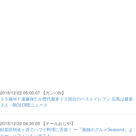
2015/12/22 05:00:07 【ガンバtv】
３５歳ＭＦ遠藤保仁が歴代最多１２回目のベストイレブン 広島は最多
３人 - BIGLOBEニュース
2015/12/22 04:30:05 【テールおじや】
杉並区阿佐ヶ谷でハワイ料理に舌鼓！ 〜『孤独のグルメSeason4』よ
り〜 - ハフィントンポスト