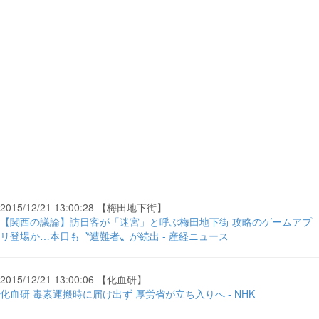
2015/12/21 13:00:28 【梅田地下街】
【関西の議論】訪日客が「迷宮」と呼ぶ梅田地下街 攻略のゲームアプ
リ登場か…本日も〝遭難者〟が続出 - 産経ニュース
2015/12/21 13:00:06 【化血研】
化血研 毒素運搬時に届け出ず 厚労省が立ち入りへ - NHK