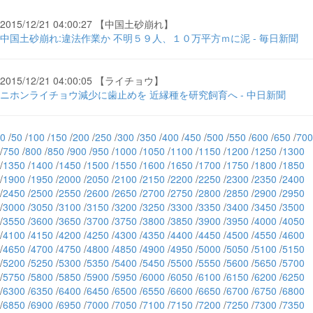
2015/12/21 04:00:27 【中国土砂崩れ】
中国土砂崩れ:違法作業か 不明５９人、１０万平方ｍに泥 - 毎日新聞
2015/12/21 04:00:05 【ライチョウ】
ニホンライチョウ減少に歯止めを 近縁種を研究飼育へ - 中日新聞
0
/
50
/
100
/
150
/
200
/
250
/
300
/
350
/
400
/
450
/
500
/
550
/
600
/
650
/
700
/
750
/
800
/
850
/
900
/
950
/
1000
/
1050
/
1100
/
1150
/
1200
/
1250
/
1300
/
1350
/
1400
/
1450
/
1500
/
1550
/
1600
/
1650
/
1700
/
1750
/
1800
/
1850
/
1900
/
1950
/
2000
/
2050
/
2100
/
2150
/
2200
/
2250
/
2300
/
2350
/
2400
/
2450
/
2500
/
2550
/
2600
/
2650
/
2700
/
2750
/
2800
/
2850
/
2900
/
2950
/
3000
/
3050
/
3100
/
3150
/
3200
/
3250
/
3300
/
3350
/
3400
/
3450
/
3500
/
3550
/
3600
/
3650
/
3700
/
3750
/
3800
/
3850
/
3900
/
3950
/
4000
/
4050
/
4100
/
4150
/
4200
/
4250
/
4300
/
4350
/
4400
/
4450
/
4500
/
4550
/
4600
/
4650
/
4700
/
4750
/
4800
/
4850
/
4900
/
4950
/
5000
/
5050
/
5100
/
5150
/
5200
/
5250
/
5300
/
5350
/
5400
/
5450
/
5500
/
5550
/
5600
/
5650
/
5700
/
5750
/
5800
/
5850
/
5900
/
5950
/
6000
/
6050
/
6100
/
6150
/
6200
/
6250
/
6300
/
6350
/
6400
/
6450
/
6500
/
6550
/
6600
/
6650
/
6700
/
6750
/
6800
/
6850
/
6900
/
6950
/
7000
/
7050
/
7100
/
7150
/
7200
/
7250
/
7300
/
7350