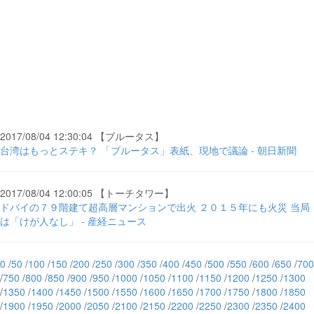
2017/08/04 12:30:04 【ブルータス】
台湾はもっとステキ？ 「ブルータス」表紙、現地で議論 - 朝日新聞
2017/08/04 12:00:05 【トーチタワー】
ドバイの７９階建て超高層マンションで出火 ２０１５年にも火災 当局
は「けが人なし」 - 産経ニュース
0
/
50
/
100
/
150
/
200
/
250
/
300
/
350
/
400
/
450
/
500
/
550
/
600
/
650
/
700
/
750
/
800
/
850
/
900
/
950
/
1000
/
1050
/
1100
/
1150
/
1200
/
1250
/
1300
/
1350
/
1400
/
1450
/
1500
/
1550
/
1600
/
1650
/
1700
/
1750
/
1800
/
1850
/
1900
/
1950
/
2000
/
2050
/
2100
/
2150
/
2200
/
2250
/
2300
/
2350
/
2400