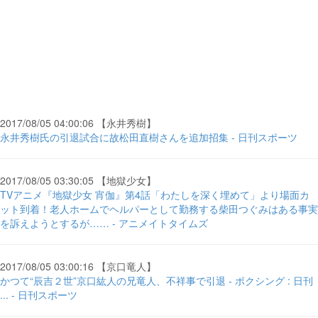
2017/08/05 04:00:06 【永井秀樹】
永井秀樹氏の引退試合に故松田直樹さんを追加招集 - 日刊スポーツ
2017/08/05 03:30:05 【地獄少女】
TVアニメ『地獄少女 宵伽』第4話「わたしを深く埋めて」より場面カ
ット到着！老人ホームでヘルパーとして勤務する柴田つぐみはある事実
を訴えようとするが…… - アニメイトタイムズ
2017/08/05 03:00:16 【京口竜人】
かつて“辰吉２世”京口紘人の兄竜人、不祥事で引退 - ボクシング : 日刊
... - 日刊スポーツ