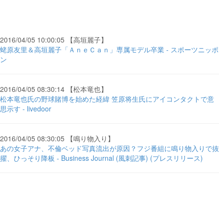
2016/04/05 10:00:05 【高垣麗子】
蛯原友里＆高垣麗子「ＡｎｅＣａｎ」専属モデル卒業 - スポーツニッポ
ン
2016/04/05 08:30:14 【松本竜也】
松本竜也氏の野球賭博を始めた経緯 笠原将生氏にアイコンタクトで意
思示す - livedoor
2016/04/05 08:30:05 【鳴り物入り】
あの女子アナ、不倫ベッド写真流出が原因？フジ番組に鳴り物入りで抜
擢、ひっそり降板 - Business Journal (風刺記事) (プレスリリース)