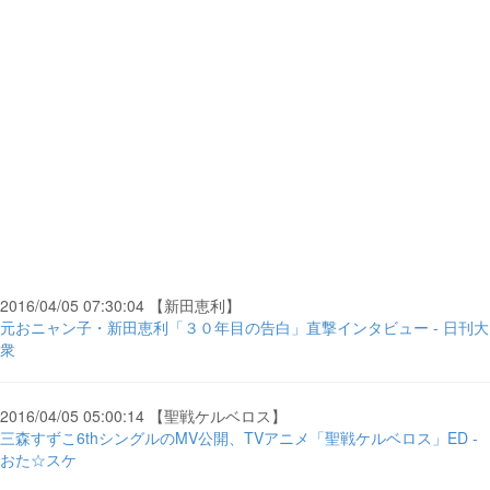
2016/04/05 07:30:04 【新田恵利】
元おニャン子・新田恵利「３０年目の告白」直撃インタビュー - 日刊大
衆
2016/04/05 05:00:14 【聖戦ケルベロス】
三森すずこ6thシングルのMV公開、TVアニメ「聖戦ケルベロス」ED -
おた☆スケ