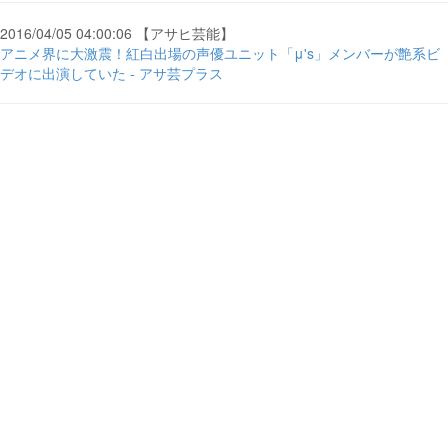
2016/04/05 04:00:06 【アサヒ芸能】
アニメ界に大激震！紅白出場の声優ユニット「μ's」メンバーが艶系ビ
デオに出演していた - アサ芸プラス