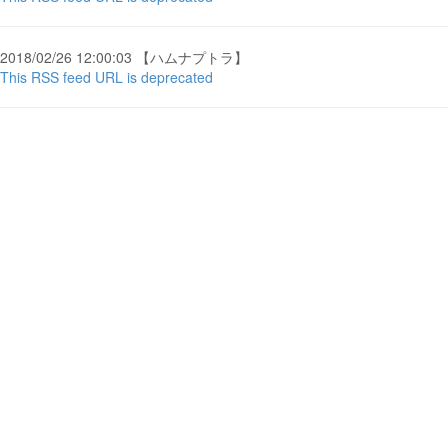
2018/02/26 12:00:03 【ハムナプトラ】
This RSS feed URL is deprecated