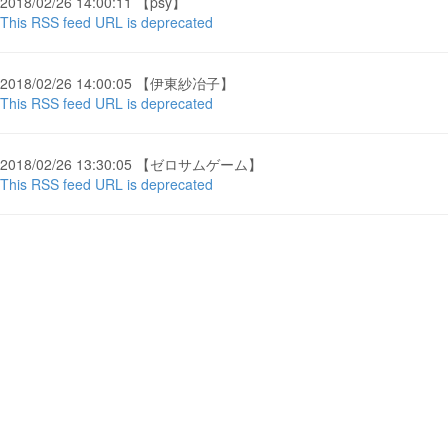
2018/02/26 14:00:11 【psy】
This RSS feed URL is deprecated
2018/02/26 14:00:05 【伊東紗冶子】
This RSS feed URL is deprecated
2018/02/26 13:30:05 【ゼロサムゲーム】
This RSS feed URL is deprecated