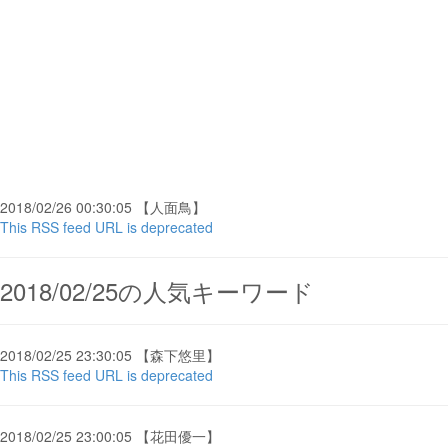
2018/02/26 00:30:05 【人面鳥】
This RSS feed URL is deprecated
2018/02/25の人気キーワード
2018/02/25 23:30:05 【森下悠里】
This RSS feed URL is deprecated
2018/02/25 23:00:05 【花田優一】