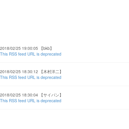
2018/02/25 19:00:05 【bkb】
This RSS feed URL is deprecated
2018/02/25 18:30:12 【木村洋二】
This RSS feed URL is deprecated
2018/02/25 18:30:04 【サイパン】
This RSS feed URL is deprecated