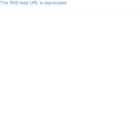
This RSS feed URL is deprecated