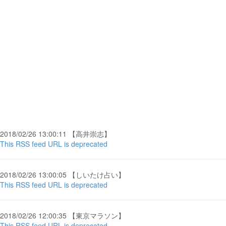
2018/02/26 13:00:11 【高井崇志】
This RSS feed URL is deprecated
2018/02/26 13:00:05 【しいたけ占い】
This RSS feed URL is deprecated
2018/02/26 12:00:35 【東京マラソン】
This RSS feed URL is deprecated