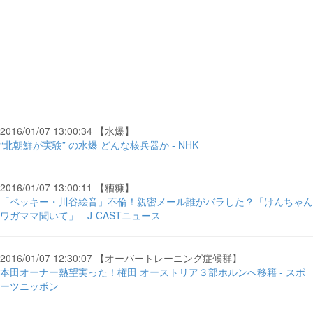
2016/01/07 13:00:34 【水爆】
“北朝鮮が実験” の水爆 どんな核兵器か - NHK
2016/01/07 13:00:11 【糟糠】
「ベッキー・川谷絵音」不倫！親密メール誰がバラした？「けんちゃん
ワガママ聞いて」 - J-CASTニュース
2016/01/07 12:30:07 【オーバートレーニング症候群】
本田オーナー熱望実った！権田 オーストリア３部ホルンへ移籍 - スポ
ーツニッポン