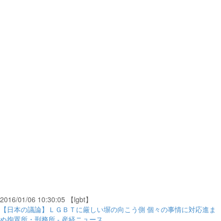
2016/01/06 10:30:05 【lgbt】
【日本の議論】ＬＧＢＴに厳しい塀の向こう側 個々の事情に対応進ま
ぬ拘置所・刑務所 - 産経ニュース