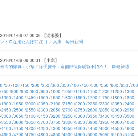
2016/01/06 07:00:06 【湯湯婆】
レトロな湯たんぽに注目 ／兵庫 - 毎日新聞
2016/01/06 06:30:31 【小寒】
最冷的節氣：小寒／除手腳外，這個部位保暖就不怕冷！ - 康健雜誌
0
/
50
/
100
/
150
/
200
/
250
/
300
/
350
/
400
/
450
/
500
/
550
/
600
/
650
/
700
/
750
/
800
/
850
/
900
/
950
/
1000
/
1050
/
1100
/
1150
/
1200
/
1250
/
1300
/
1350
/
1400
/
1450
/
1500
/
1550
/
1600
/
1650
/
1700
/
1750
/
1800
/
1850
/
1900
/
1950
/
2000
/
2050
/
2100
/
2150
/
2200
/
2250
/
2300
/
2350
/
2400
/
2450
/
2500
/
2550
/
2600
/
2650
/
2700
/
2750
/
2800
/
2850
/
2900
/
2950
/
3000
/
3050
/
3100
/
3150
/
3200
/
3250
/
3300
/
3350
/
3400
/
3450
/
3500
/
3550
/
3600
/
3650
/
3700
/
3750
/
3800
/
3850
/
3900
/
3950
/
4000
/
4050
/
4100
/
4150
/
4200
/
4250
/
4300
/
4350
/
4400
/
4450
/
4500
/
4550
/
4600
/
4650
/
4700
/
4750
/
4800
/
4850
/
4900
/
4950
/
5000
/
5050
/
5100
/
5150