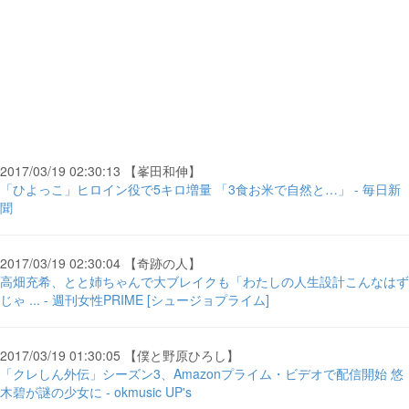
2017/03/19 02:30:13 【峯田和伸】
「ひよっこ」ヒロイン役で5キロ増量 「3食お米で自然と…」 - 毎日新
聞
2017/03/19 02:30:04 【奇跡の人】
高畑充希、とと姉ちゃんで大ブレイクも「わたしの人生設計こんなはず
じゃ ... - 週刊女性PRIME [シュージョプライム]
2017/03/19 01:30:05 【僕と野原ひろし】
「クレしん外伝」シーズン3、Amazonプライム・ビデオで配信開始 悠
木碧が謎の少女に - okmusic UP's