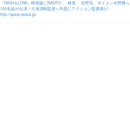
『HiGH＆LOW』映画版にNAOTO 、 林直 、佐野岳、ボイメン水野勝ら
100名超が出演！久保茂昭監督× 内貴仁アクション監督再び -
http://spice.eplus.jp/