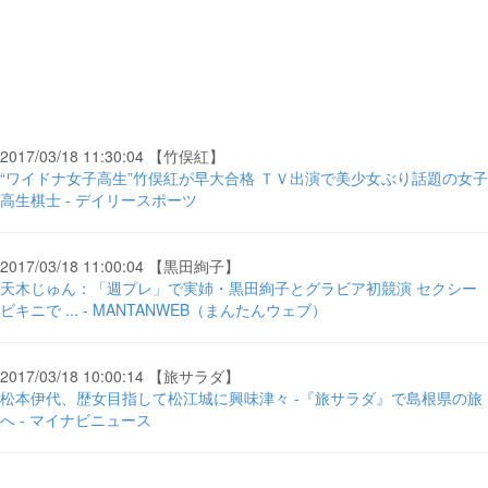
2017/03/18 11:30:04 【竹俣紅】
“ワイドナ女子高生”竹俣紅が早大合格 ＴＶ出演で美少女ぶり話題の女子
高生棋士 - デイリースポーツ
2017/03/18 11:00:04 【黒田絢子】
天木じゅん：「週プレ」で実姉・黒田絢子とグラビア初競演 セクシー
ビキニで ... - MANTANWEB（まんたんウェブ）
2017/03/18 10:00:14 【旅サラダ】
松本伊代、歴女目指して松江城に興味津々 -『旅サラダ』で島根県の旅
へ - マイナビニュース