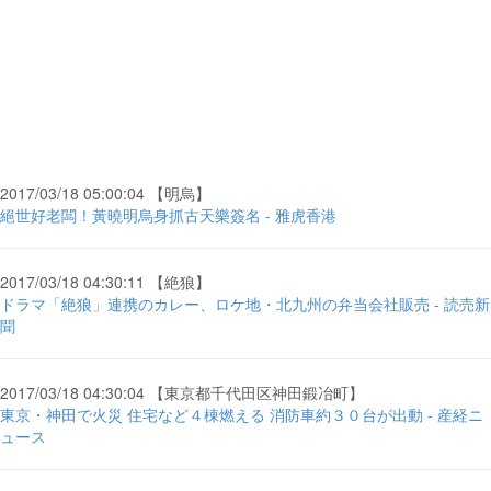
2017/03/18 05:00:04 【明烏】
絕世好老闆！黃曉明烏身抓古天樂簽名 - 雅虎香港
2017/03/18 04:30:11 【絶狼】
ドラマ「絶狼」連携のカレー、ロケ地・北九州の弁当会社販売 - 読売新
聞
2017/03/18 04:30:04 【東京都千代田区神田鍛冶町】
東京・神田で火災 住宅など４棟燃える 消防車約３０台が出動 - 産経ニ
ュース