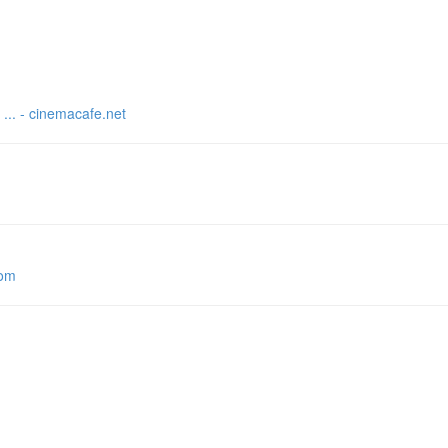
nemacafe.net
om