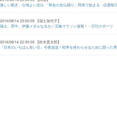
激しい動き、心地よい念仏 「和合の念仏踊り」阿南で始まる - 信濃毎
2016/08/14 23:00:05 【福士加代子】
福士、田中、伊藤メダルなるか／五輪マラソン速報！ - 日刊スポーツ
2016/08/14 22:30:05 【鈴木貫太郎】
『日本のいちばん長い日』今夜放送！戦争を終わらせるために闘った男 ... - ci