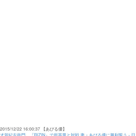
2015/12/22 16:00:37 【あびる優】
才賀紀左衛門、『RIZIN』で所英男と対戦 妻・あびる優に勝利誓う - 日