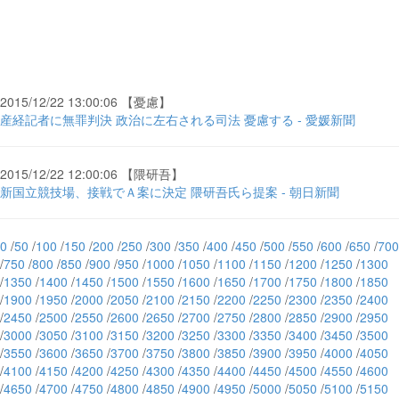
2015/12/22 13:00:06 【憂慮】
産経記者に無罪判決 政治に左右される司法 憂慮する - 愛媛新聞
2015/12/22 12:00:06 【隈研吾】
新国立競技場、接戦でＡ案に決定 隈研吾氏ら提案 - 朝日新聞
0
/
50
/
100
/
150
/
200
/
250
/
300
/
350
/
400
/
450
/
500
/
550
/
600
/
650
/
700
/
750
/
800
/
850
/
900
/
950
/
1000
/
1050
/
1100
/
1150
/
1200
/
1250
/
1300
/
1350
/
1400
/
1450
/
1500
/
1550
/
1600
/
1650
/
1700
/
1750
/
1800
/
1850
/
1900
/
1950
/
2000
/
2050
/
2100
/
2150
/
2200
/
2250
/
2300
/
2350
/
2400
/
2450
/
2500
/
2550
/
2600
/
2650
/
2700
/
2750
/
2800
/
2850
/
2900
/
2950
/
3000
/
3050
/
3100
/
3150
/
3200
/
3250
/
3300
/
3350
/
3400
/
3450
/
3500
/
3550
/
3600
/
3650
/
3700
/
3750
/
3800
/
3850
/
3900
/
3950
/
4000
/
4050
/
4100
/
4150
/
4200
/
4250
/
4300
/
4350
/
4400
/
4450
/
4500
/
4550
/
4600
/
4650
/
4700
/
4750
/
4800
/
4850
/
4900
/
4950
/
5000
/
5050
/
5100
/
5150