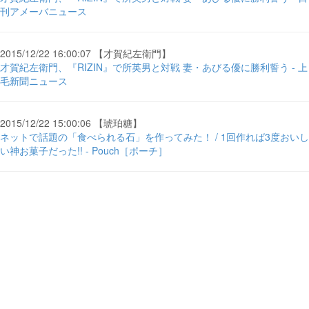
刊アメーバニュース
2015/12/22 16:00:07 【才賀紀左衛門】
才賀紀左衛門、『RIZIN』で所英男と対戦 妻・あびる優に勝利誓う - 上
毛新聞ニュース
2015/12/22 15:00:06 【琥珀糖】
ネットで話題の「食べられる石」を作ってみた！ / 1回作れば3度おいし
い神お菓子だった!! - Pouch［ポーチ］