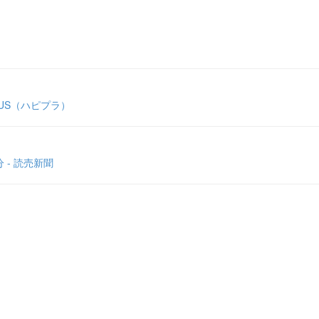
LUS（ハピプラ）
 - 読売新聞