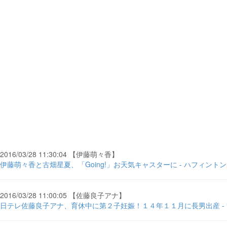
2016/03/28 11:30:04 【伊藤萌々香】
伊藤萌々香と古畑星夏、「Going!」お天気キャスターに - ハフィント
2016/03/28 11:00:05 【佐藤良子アナ】
日テレ佐藤良子アナ、育休中に第２子妊娠！１４年１１月に長男出産 -