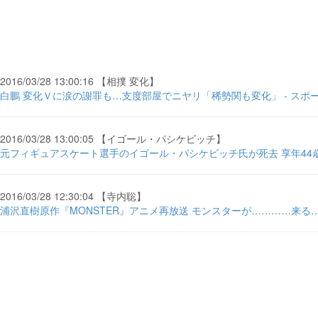
2016/03/28 13:00:16 【相撲 変化】
白鵬 変化Ｖに涙の謝罪も…支度部屋でニヤリ「稀勢関も変化」 - スポ
2016/03/28 13:00:05 【イゴール・パシケビッチ】
元フィギュアスケート選手のイゴール・パシケビッチ氏が死去 享年44歳 - l
2016/03/28 12:30:04 【寺内聡】
浦沢直樹原作『MONSTER』アニメ再放送 モンスターが…………来る…… - K