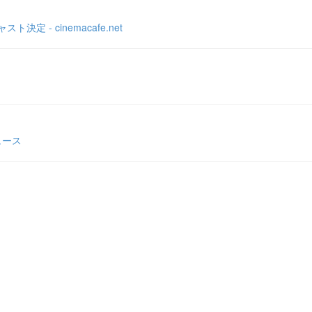
- cinemacafe.net
ュース